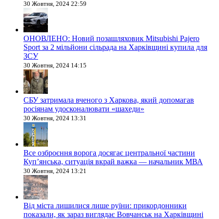
30 Жовтня, 2024 22:59
ОНОВЛЕНО: Новий позашляховик Mitsubishi Pajero
Sport за 2 мільйони сільрада на Харківщині купила для
ЗСУ
30 Жовтня, 2024 14:15
СБУ затримала вченого з Харкова, який допомагав
росіянам удосконалювати «шахеди»
30 Жовтня, 2024 13:31
Все озброєння ворога досягає центральної частини
Куп’янська, ситуація вкрай важка — начальник МВА
30 Жовтня, 2024 13:21
Від міста лишилися лише руїни: прикордонники
показали, як зараз виглядає Вовчанськ на Харківщині