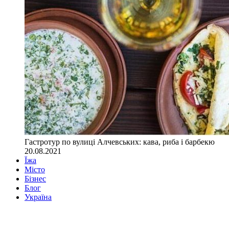
Гастротур по вулиці Алчевських: кава, риба і барбекю
20.08.2021
Їжа
Місто
Бізнес
Блог
Україна