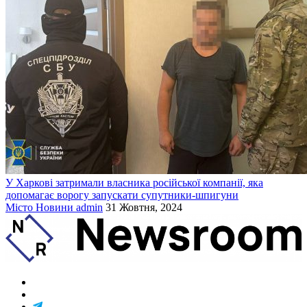
У Харкові затримали власника російської компанії, яка
допомагає ворогу запускати супутники-шпигуни
Місто
Новини
admin
31 Жовтня, 2024