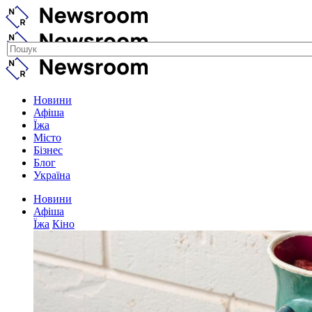
Новини
Афіша
Їжа
Місто
Бізнес
Блог
Україна
Новини
Афіша
Їжа
Кіно