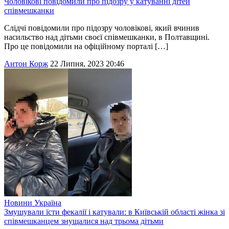
Чоловікові повідомили про підозру у катуванні дітей
співмешканки
Слідчі повідомили про підозру чоловікові, який вчинив
насильство над дітьми своєї співмешканки, в Полтавщині.
Про це повідомили на офіційному порталі […]
Антон Корж
22 Липня, 2023 20:46
Новини
Україна
Змушували їсти фекалії і катували: в Київській області жінка зі
співмешканцем знущалися над трьома дітьми