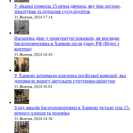
У лікарні померла 15-річна дівчина, яку бив цеглою,
зґвалтував та підпалив сусід-підліток
31 Жовтня, 2024 17:14
Наскрізна діра: у прокуратурі показали, як виглядає
багатоповерхівка в Харкові після удару РФ (Відео з
коптера)
31 Жовтня, 2024 16:45
У Харкові затримали власника російської компанії, яка
допомагає ворогу запускати супутники-шпигуни
31 Жовтня, 2024 16:01
З-під завалів багатоповерхівки в Харкові дістали тіла 15-
річного хлопця та чоловіка
31 Жовтня, 2024 14:56