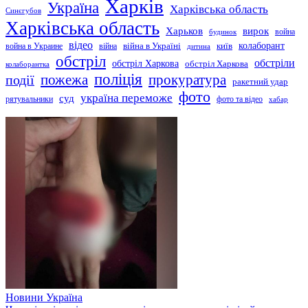
Харків
Україна
Харківська область
Синєгубов
Харківська область
Харьков
вирок
будинок
война
відео
київ
колаборант
война в Украине
війна
війна в Україні
дитина
обстріл
обстріли
обстріл Харкова
обстріл Харкова
колаборантка
поліція
прокуратура
події
пожежа
ракетний удар
фото
україна переможе
суд
рятувальники
фото та відео
хабар
Новини
Україна