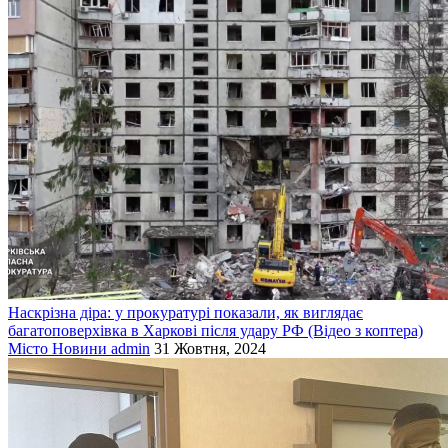
Наскрізна діра: у прокуратурі показали, як виглядає
багатоповерхівка в Харкові після удару РФ (Відео з коптера)
Місто
Новини
admin
31 Жовтня, 2024