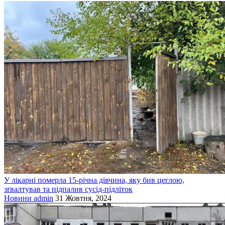
У лікарні померла 15-річна дівчина, яку бив цеглою,
зґвалтував та підпалив сусід-підліток
Новини
admin
31 Жовтня, 2024