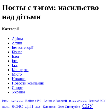
Посты с тэгом: насильство
над дітьми
Категорії
Афіша
Афіші
Без категорії
Бізнес
Блог
Їжа
Їжа
Концерти
Місто
Новини
Новости компаний
Спорт
Україна
Война с Россией
Война с РФ
Генштаб ЗСУ
Ізюм
Вовчанськ
Війна з Росією
СБУ
ДСНС
ДТП
Купʼянськ
Олег Синєгубов
ДСНС
ЗСУ