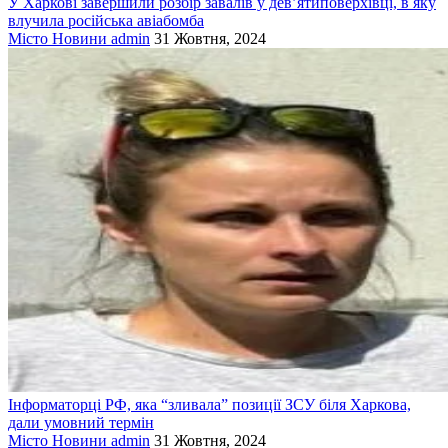
У Харкові завершили розбір завалів у дев’ятиповерхівці, в яку
влучила російська авіабомба
Місто
Новини
admin
31 Жовтня, 2024
Інформаторці РФ, яка “зливала” позиції ЗСУ біля Харкова,
дали умовний термін
Місто
Новини
admin
31 Жовтня, 2024