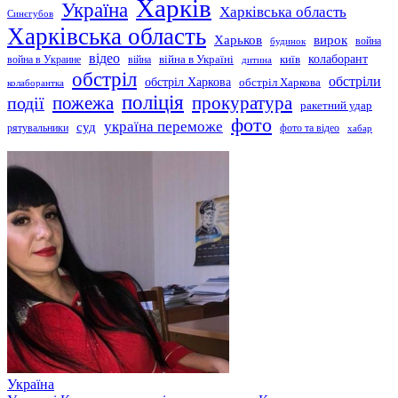
Харків
Україна
Харківська область
Синєгубов
Харківська область
Харьков
вирок
будинок
война
відео
київ
колаборант
война в Украине
війна
війна в Україні
дитина
обстріл
обстріли
обстріл Харкова
обстріл Харкова
колаборантка
поліція
прокуратура
події
пожежа
ракетний удар
фото
україна переможе
суд
рятувальники
фото та відео
хабар
Україна