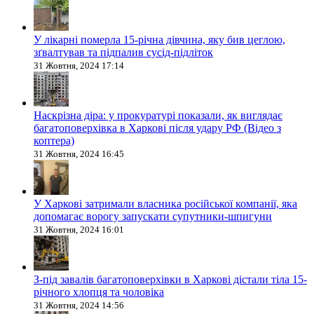
У лікарні померла 15-річна дівчина, яку бив цеглою,
зґвалтував та підпалив сусід-підліток
31 Жовтня, 2024 17:14
Наскрізна діра: у прокуратурі показали, як виглядає
багатоповерхівка в Харкові після удару РФ (Відео з
коптера)
31 Жовтня, 2024 16:45
У Харкові затримали власника російської компанії, яка
допомагає ворогу запускати супутники-шпигуни
31 Жовтня, 2024 16:01
З-під завалів багатоповерхівки в Харкові дістали тіла 15-
річного хлопця та чоловіка
31 Жовтня, 2024 14:56