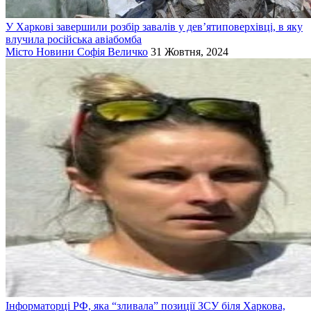
У Харкові завершили розбір завалів у дев’ятиповерхівці, в яку
влучила російська авіабомба
Місто
Новини
Софія Величко
31 Жовтня, 2024
Інформаторці РФ, яка “зливала” позиції ЗСУ біля Харкова,