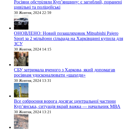
Росіяни обстріляли Купʼянщину: є загиблий, поранені
цивільні та поліцейські
30 Жовтня, 2024 22:59
ОНОВЛЕНО: Новий позашляховик Mitsubishi Pajero
Sport за 2 мільйони сільрада на Харківщині купила для
ЗСУ
30 Жовтня, 2024 14:15
СБУ затримала вченого з Харкова, який допомагав
росіянам удосконалювати «шахеди»
30 Жовтня, 2024 13:31
Все озброєння ворога досягає центральної частини
Куп’янська, ситуація вкрай важка — начальник МВА
30 Жовтня, 2024 13:21