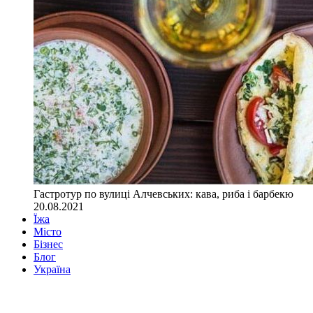
Гастротур по вулиці Алчевських: кава, риба і барбекю
20.08.2021
Їжа
Місто
Бізнес
Блог
Україна