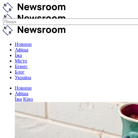
Новини
Афіша
Їжа
Місто
Бізнес
Блог
Україна
Новини
Афіша
Їжа
Кіно