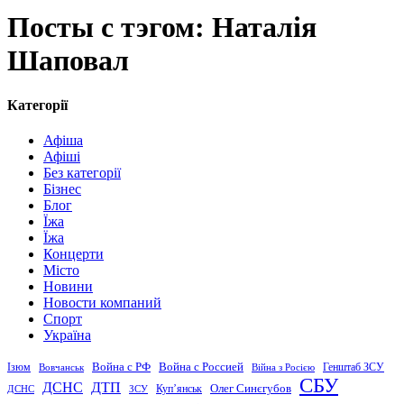
Посты с тэгом: Наталія
Шаповал
Категорії
Афіша
Афіші
Без категорії
Бізнес
Блог
Їжа
Їжа
Концерти
Місто
Новини
Новости компаний
Спорт
Україна
Война с Россией
Война с РФ
Генштаб ЗСУ
Ізюм
Вовчанськ
Війна з Росією
СБУ
ДСНС
ДТП
Купʼянськ
Олег Синєгубов
ДСНС
ЗСУ