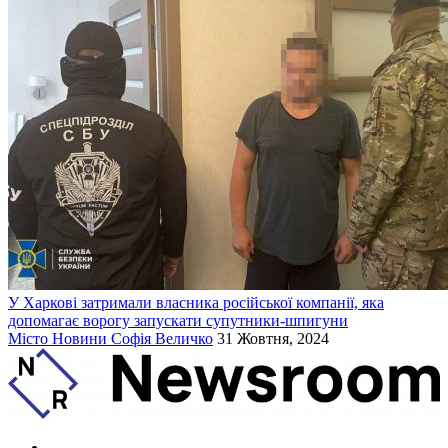
У Харкові затримали власника російської компанії, яка
допомагає ворогу запускати супутники-шпигуни
Місто
Новини
Софія Величко
31 Жовтня, 2024