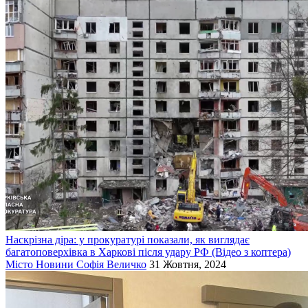
Наскрізна діра: у прокуратурі показали, як виглядає
багатоповерхівка в Харкові після удару РФ (Відео з коптера)
Місто
Новини
Софія Величко
31 Жовтня, 2024