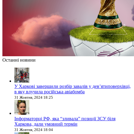
Останні новини
У Харкові завершили розбір завалів у дев’ятиповерхівці,
в яку влучила російська авіабомба
31 Жовтня, 2024 18:25
Інформаторці РФ, яка “зливала” позиції ЗСУ біля
Харкова, дали умовний термін
31 Жовтня, 2024 18:04