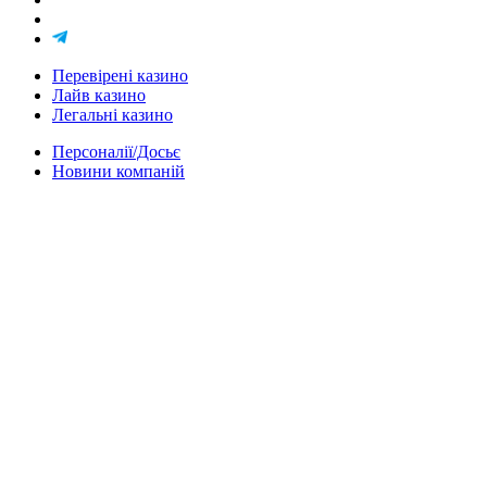
Перевірені казино
Лайв казино
Легальні казино
Персоналії/Досьє
Новини компаній