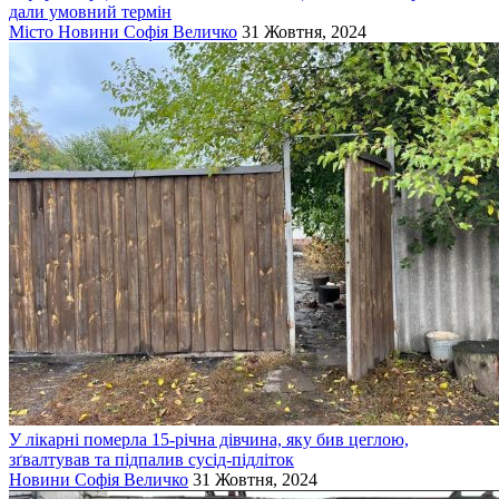
дали умовний термін
Місто
Новини
Софія Величко
31 Жовтня, 2024
У лікарні померла 15-річна дівчина, яку бив цеглою,
зґвалтував та підпалив сусід-підліток
Новини
Софія Величко
31 Жовтня, 2024