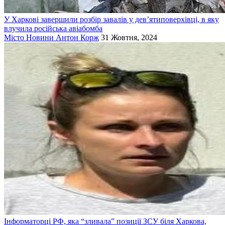
У Харкові завершили розбір завалів у дев’ятиповерхівці, в яку
влучила російська авіабомба
Місто
Новини
Антон Корж
31 Жовтня, 2024
Інформаторці РФ, яка “зливала” позиції ЗСУ біля Харкова,