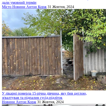
дали умовний термін
Місто
Новини
Антон Корж
31 Жовтня, 2024
У лікарні померла 15-річна дівчина, яку бив цеглою,
зґвалтував та підпалив сусід-підліток
Новини
Антон Корж
31 Жовтня, 2024