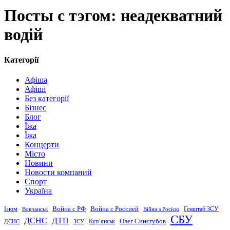
Посты с тэгом: неадекватний
водій
Категорії
Афіша
Афіші
Без категорії
Бізнес
Блог
Їжа
Їжа
Концерти
Місто
Новини
Новости компаний
Спорт
Україна
Война с Россией
Война с РФ
Генштаб ЗСУ
Ізюм
Вовчанськ
Війна з Росією
СБУ
ДСНС
ДТП
Купʼянськ
Олег Синєгубов
ДСНС
ЗСУ