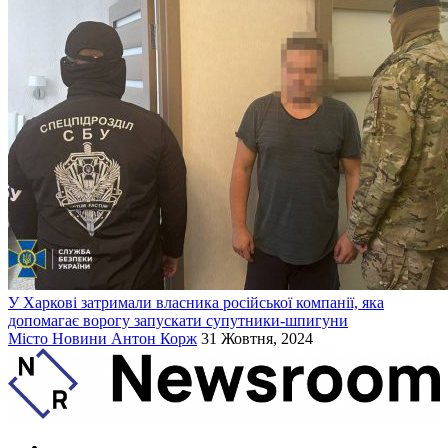
У Харкові затримали власника російської компанії, яка
допомагає ворогу запускати супутники-шпигуни
Місто
Новини
Антон Корж
31 Жовтня, 2024