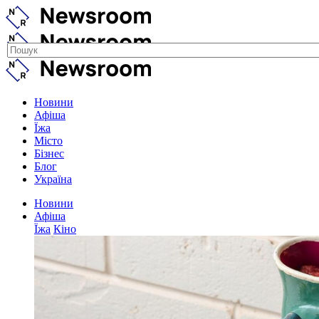
Новини
Афіша
Їжа
Місто
Бізнес
Блог
Україна
Новини
Афіша
Їжа
Кіно