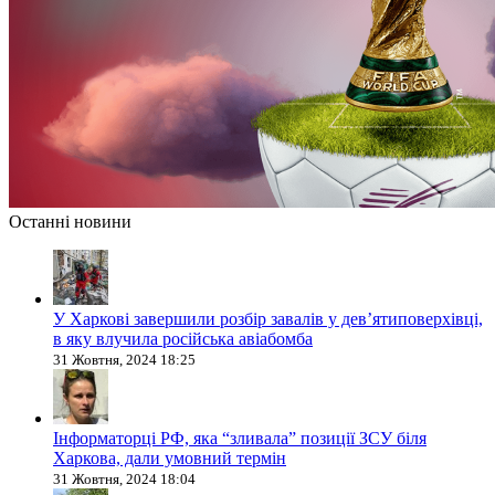
Останні новини
У Харкові завершили розбір завалів у дев’ятиповерхівці,
в яку влучила російська авіабомба
31 Жовтня, 2024 18:25
Інформаторці РФ, яка “зливала” позиції ЗСУ біля
Харкова, дали умовний термін
31 Жовтня, 2024 18:04