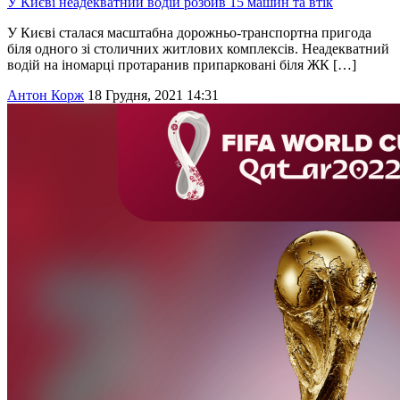
У Києві неадекватний водій розбив 15 машин та втік
У Києві сталася масштабна дорожньо-транспортна пригода
біля одного зі столичних житлових комплексів. Неадекватний
водій на іномарці протаранив припарковані біля ЖК […]
Антон Корж
18 Грудня, 2021 14:31