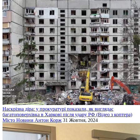
Наскрізна діра: у прокуратурі показали, як виглядає
багатоповерхівка в Харкові після удару РФ (Відео з коптера)
Місто
Новини
Антон Корж
31 Жовтня, 2024