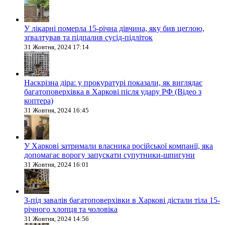
У лікарні померла 15-річна дівчина, яку бив цеглою,
зґвалтував та підпалив сусід-підліток
31 Жовтня, 2024 17:14
Наскрізна діра: у прокуратурі показали, як виглядає
багатоповерхівка в Харкові після удару РФ (Відео з
коптера)
31 Жовтня, 2024 16:45
У Харкові затримали власника російської компанії, яка
допомагає ворогу запускати супутники-шпигуни
31 Жовтня, 2024 16:01
З-під завалів багатоповерхівки в Харкові дістали тіла 15-
річного хлопця та чоловіка
31 Жовтня, 2024 14:56