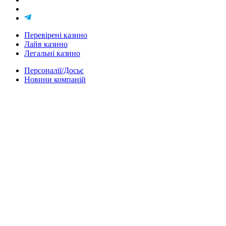
Перевірені казино
Лайв казино
Легальні казино
Персоналії/Досьє
Новини компаній