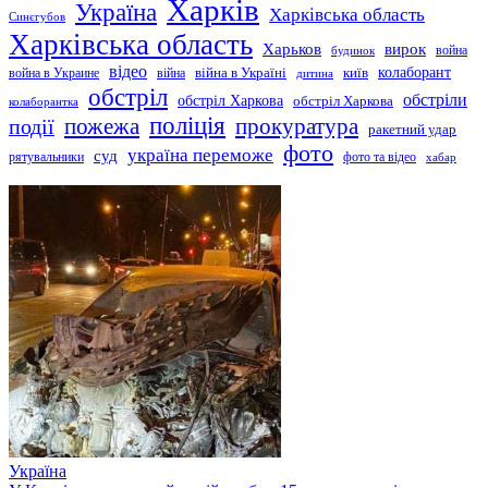
Харків
Україна
Харківська область
Синєгубов
Харківська область
Харьков
вирок
будинок
война
відео
київ
колаборант
война в Украине
війна
війна в Україні
дитина
обстріл
обстріли
обстріл Харкова
обстріл Харкова
колаборантка
поліція
прокуратура
події
пожежа
ракетний удар
фото
україна переможе
суд
рятувальники
фото та відео
хабар
Україна