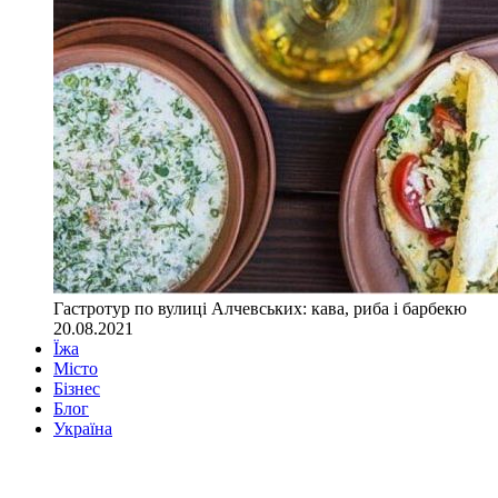
Гастротур по вулиці Алчевських: кава, риба і барбекю
20.08.2021
Їжа
Місто
Бізнес
Блог
Україна