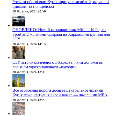
Росіяни обстріляли Купʼянщину: є загиблий, поранені
цивільні та поліцейські
30 Жовтня, 2024 22:59
ОНОВЛЕНО: Новий позашляховик Mitsubishi Pajero
Sport за 2 мільйони сільрада на Харківщині купила для
ЗСУ
30 Жовтня, 2024 14:15
СБУ затримала вченого з Харкова, який допомагав
росіянам удосконалювати «шахеди»
30 Жовтня, 2024 13:31
Все озброєння ворога досягає центральної частини
Куп’янська, ситуація вкрай важка — начальник МВА
30 Жовтня, 2024 13:21