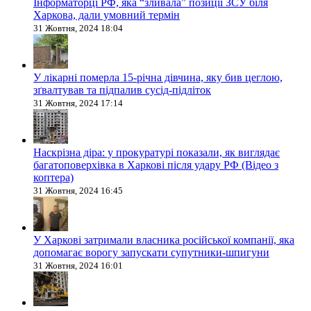
Інформаторці РФ, яка “зливала” позиції ЗСУ біля
Харкова, дали умовний термін
31 Жовтня, 2024 18:04
У лікарні померла 15-річна дівчина, яку бив цеглою,
зґвалтував та підпалив сусід-підліток
31 Жовтня, 2024 17:14
Наскрізна діра: у прокуратурі показали, як виглядає
багатоповерхівка в Харкові після удару РФ (Відео з
коптера)
31 Жовтня, 2024 16:45
У Харкові затримали власника російської компанії, яка
допомагає ворогу запускати супутники-шпигуни
31 Жовтня, 2024 16:01