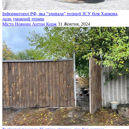
Інформаторці РФ, яка “зливала” позиції ЗСУ біля Харкова,
дали умовний термін
Місто
Новини
Антон Корж
31 Жовтня, 2024