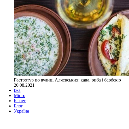
Гастротур по вулиці Алчевських: кава, риба і барбекю
20.08.2021
Їжа
Місто
Бізнес
Блог
Україна