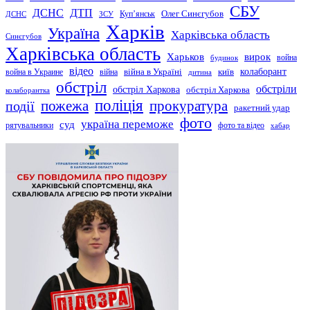
СБУ
ДСНС
ДТП
Купʼянськ
Олег Синєгубов
ДСНС
ЗСУ
Харків
Україна
Харківська область
Синєгубов
Харківська область
Харьков
вирок
будинок
война
відео
київ
колаборант
война в Украине
війна
війна в Україні
дитина
обстріл
обстріли
обстріл Харкова
обстріл Харкова
колаборантка
поліція
прокуратура
події
пожежа
ракетний удар
фото
україна переможе
суд
рятувальники
фото та відео
хабар