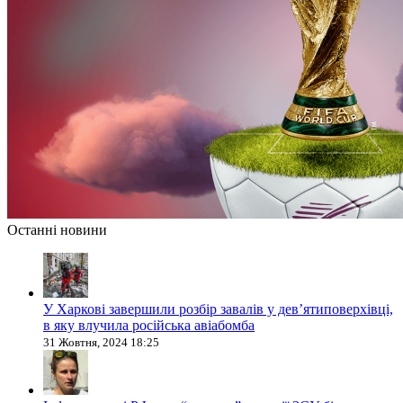
Останні новини
У Харкові завершили розбір завалів у дев’ятиповерхівці,
в яку влучила російська авіабомба
31 Жовтня, 2024 18:25