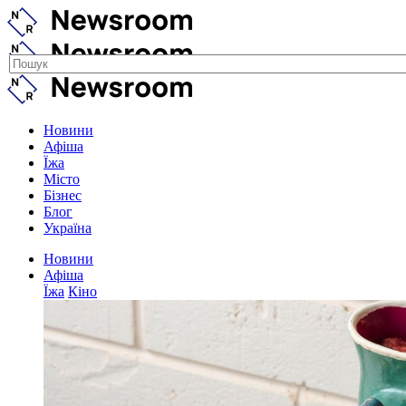
Новини
Афіша
Їжа
Місто
Бізнес
Блог
Україна
Новини
Афіша
Їжа
Кіно