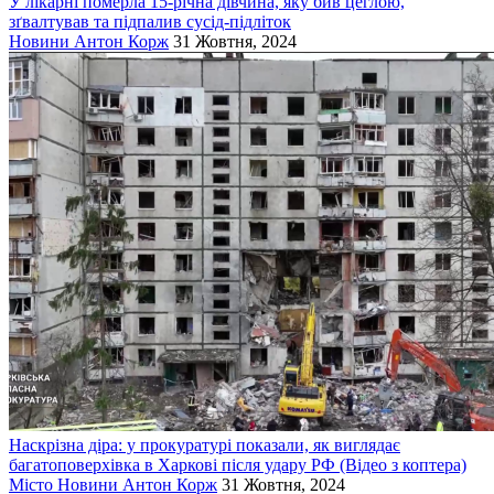
У лікарні померла 15-річна дівчина, яку бив цеглою,
зґвалтував та підпалив сусід-підліток
Новини
Антон Корж
31 Жовтня, 2024
Наскрізна діра: у прокуратурі показали, як виглядає
багатоповерхівка в Харкові після удару РФ (Відео з коптера)
Місто
Новини
Антон Корж
31 Жовтня, 2024