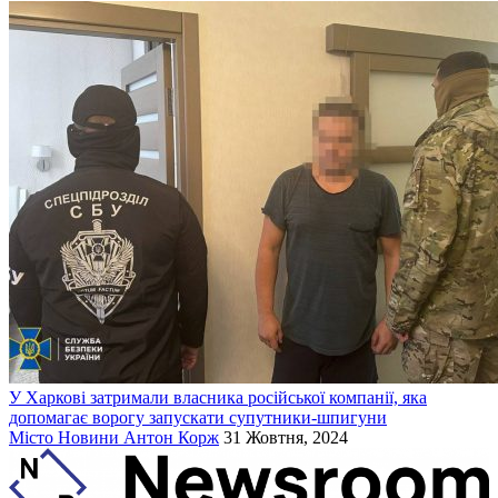
У Харкові затримали власника російської компанії, яка
допомагає ворогу запускати супутники-шпигуни
Місто
Новини
Антон Корж
31 Жовтня, 2024