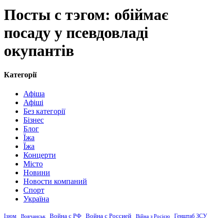
Посты с тэгом: обіймає
посаду у псевдовладі
окупантів
Категорії
Афіша
Афіші
Без категорії
Бізнес
Блог
Їжа
Їжа
Концерти
Місто
Новини
Новости компаний
Спорт
Україна
Война с Россией
Война с РФ
Генштаб ЗСУ
Ізюм
Вовчанськ
Війна з Росією