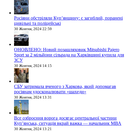
Росіяни обстріляли Купʼянщину: є загиблий, поранені
цивільні та поліцейські
30 Жовтня, 2024 22:59
ОНОВЛЕНО: Новий позашляховик Mitsubishi Pajero
Sport за 2 мільйони сільрада на Харківщині купила для
ЗСУ
30 Жовтня, 2024 14:15
СБУ затримала вченого з Харкова, який допомагав
росіянам удосконалювати «шахеди»
30 Жовтня, 2024 13:31
Все озброєння ворога досягає центральної частини
Куп’янська, ситуація вкрай важка — начальник МВА
30 Жовтня, 2024 13:21