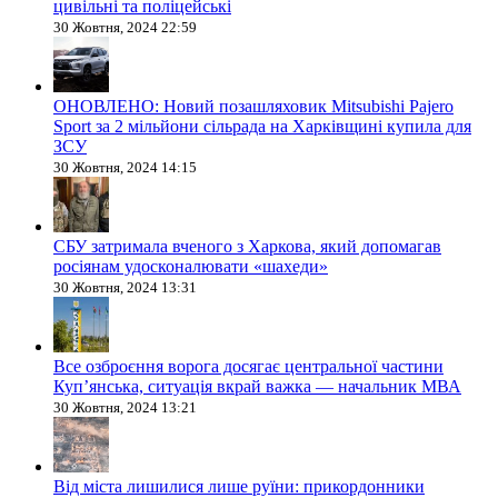
цивільні та поліцейські
30 Жовтня, 2024 22:59
ОНОВЛЕНО: Новий позашляховик Mitsubishi Pajero
Sport за 2 мільйони сільрада на Харківщині купила для
ЗСУ
30 Жовтня, 2024 14:15
СБУ затримала вченого з Харкова, який допомагав
росіянам удосконалювати «шахеди»
30 Жовтня, 2024 13:31
Все озброєння ворога досягає центральної частини
Куп’янська, ситуація вкрай важка — начальник МВА
30 Жовтня, 2024 13:21
Від міста лишилися лише руїни: прикордонники