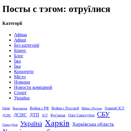
Посты с тэгом: отруїлися
Категорії
Афіша
Афіші
Без категорії
Бізнес
Блог
Їжа
Їжа
Концерти
Місто
Новини
Новости компаний
Спорт
Україна
Война с Россией
Война с РФ
Генштаб ЗСУ
Ізюм
Вовчанськ
Війна з Росією
СБУ
ДСНС
ДТП
Купʼянськ
Олег Синєгубов
ДСНС
ЗСУ
Харків
Україна
Харківська область
Синєгубов