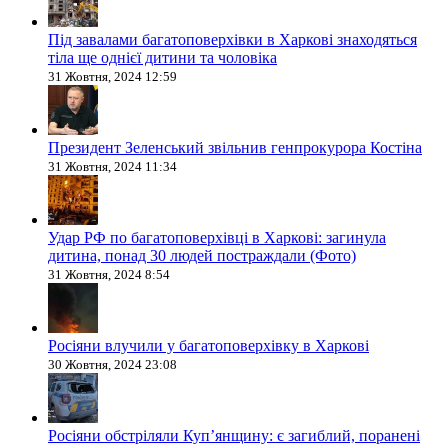
Під завалами багатоповерхівки в Харкові знаходяться
тіла ще однієї дитини та чоловіка
31 Жовтня, 2024 12:59
Президент Зеленський звільнив генпрокурора Костіна
31 Жовтня, 2024 11:34
Удар РФ по багатоповерхівці в Харкові: загинула
дитина, понад 30 людей постраждали (Фото)
31 Жовтня, 2024 8:54
Росіяни влучили у багатоповерхівку в Харкові
30 Жовтня, 2024 23:08
Росіяни обстріляли Купʼянщину: є загиблий, поранені