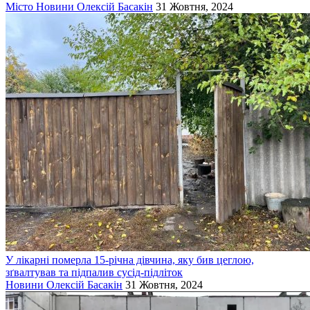
Місто
Новини
Олексій Басакін
31 Жовтня, 2024
У лікарні померла 15-річна дівчина, яку бив цеглою,
зґвалтував та підпалив сусід-підліток
Новини
Олексій Басакін
31 Жовтня, 2024