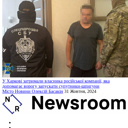
У Харкові затримали власника російської компанії, яка
допомагає ворогу запускати супутники-шпигуни
Місто
Новини
Олексій Басакін
31 Жовтня, 2024