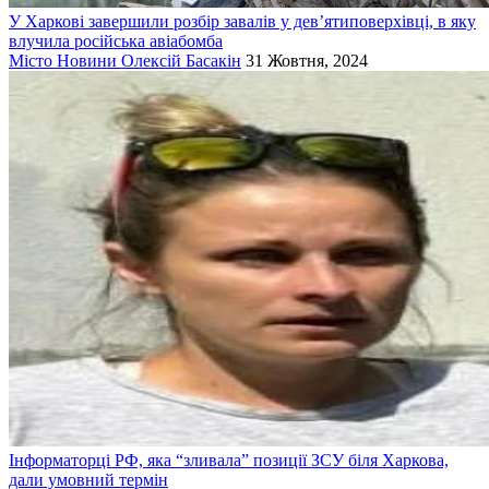
У Харкові завершили розбір завалів у дев’ятиповерхівці, в яку
влучила російська авіабомба
Місто
Новини
Олексій Басакін
31 Жовтня, 2024
Інформаторці РФ, яка “зливала” позиції ЗСУ біля Харкова,
дали умовний термін