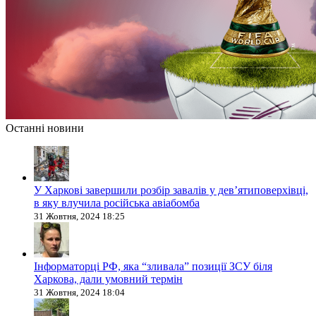
Останні новини
У Харкові завершили розбір завалів у дев’ятиповерхівці,
в яку влучила російська авіабомба
31 Жовтня, 2024 18:25
Інформаторці РФ, яка “зливала” позиції ЗСУ біля
Харкова, дали умовний термін
31 Жовтня, 2024 18:04