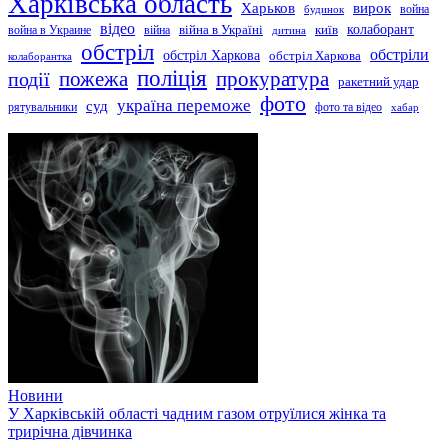
Харківська область
Харьков
вирок
будинок
война
відео
київ
колаборант
война в Украине
війна
війна в Україні
дитина
обстріл
обстріли
обстріл Харкова
обстріл Харкова
колаборантка
поліція
прокуратура
події
пожежа
ракетний удар
фото
україна переможе
суд
рятувальники
фото та відео
хабар
Новини
У Харківській області чадним газом отруїлися жінка та
трирічна дівчинка