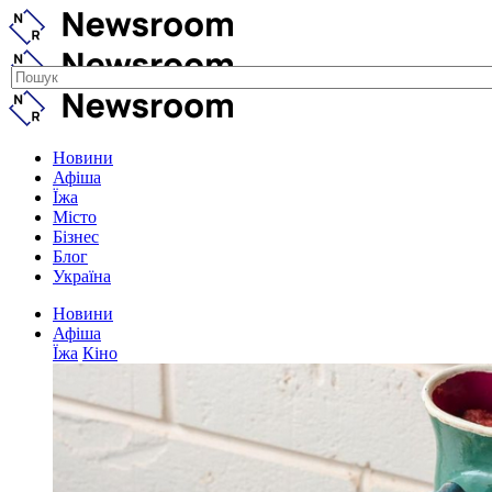
Новини
Афіша
Їжа
Місто
Бізнес
Блог
Україна
Новини
Афіша
Їжа
Кіно