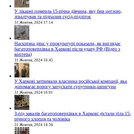
У лікарні померла 15-річна дівчина, яку бив цеглою,
зґвалтував та підпалив сусід-підліток
31 Жовтня, 2024 17:14
Наскрізна діра: у прокуратурі показали, як виглядає
багатоповерхівка в Харкові після удару РФ (Відео з
коптера)
31 Жовтня, 2024 16:45
У Харкові затримали власника російської компанії, яка
допомагає ворогу запускати супутники-шпигуни
31 Жовтня, 2024 16:01
З-під завалів багатоповерхівки в Харкові дістали тіла 15-
річного хлопця та чоловіка
31 Жовтня, 2024 14:56