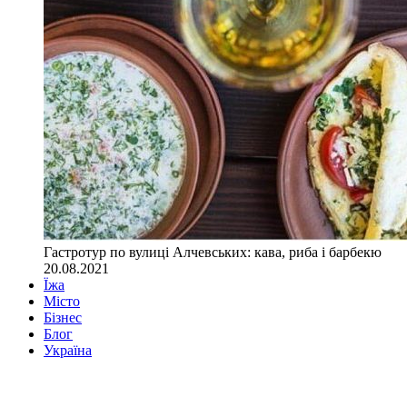
Гастротур по вулиці Алчевських: кава, риба і барбекю
20.08.2021
Їжа
Місто
Бізнес
Блог
Україна