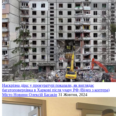
Наскрізна діра: у прокуратурі показали, як виглядає
багатоповерхівка в Харкові після удару РФ (Відео з коптера)
Місто
Новини
Олексій Басакін
31 Жовтня, 2024