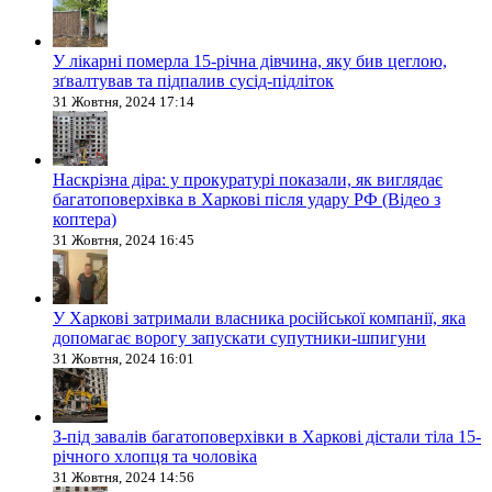
У лікарні померла 15-річна дівчина, яку бив цеглою,
зґвалтував та підпалив сусід-підліток
31 Жовтня, 2024 17:14
Наскрізна діра: у прокуратурі показали, як виглядає
багатоповерхівка в Харкові після удару РФ (Відео з
коптера)
31 Жовтня, 2024 16:45
У Харкові затримали власника російської компанії, яка
допомагає ворогу запускати супутники-шпигуни
31 Жовтня, 2024 16:01
З-під завалів багатоповерхівки в Харкові дістали тіла 15-
річного хлопця та чоловіка
31 Жовтня, 2024 14:56