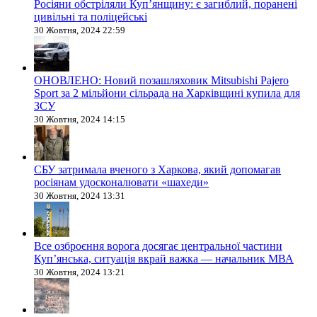
Росіяни обстріляли Купʼянщину: є загиблий, поранені
цивільні та поліцейські
30 Жовтня, 2024 22:59
ОНОВЛЕНО: Новий позашляховик Mitsubishi Pajero
Sport за 2 мільйони сільрада на Харківщині купила для
ЗСУ
30 Жовтня, 2024 14:15
СБУ затримала вченого з Харкова, який допомагав
росіянам удосконалювати «шахеди»
30 Жовтня, 2024 13:31
Все озброєння ворога досягає центральної частини
Куп’янська, ситуація вкрай важка — начальник МВА
30 Жовтня, 2024 13:21