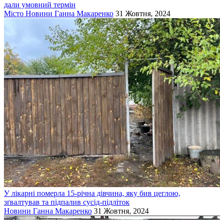
дали умовний термін
Місто
Новини
Ганна Макаренко
31 Жовтня, 2024
У лікарні померла 15-річна дівчина, яку бив цеглою,
зґвалтував та підпалив сусід-підліток
Новини
Ганна Макаренко
31 Жовтня, 2024