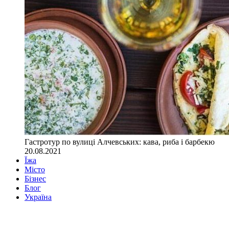
Гастротур по вулиці Алчевських: кава, риба і барбекю
20.08.2021
Їжа
Місто
Бізнес
Блог
Україна