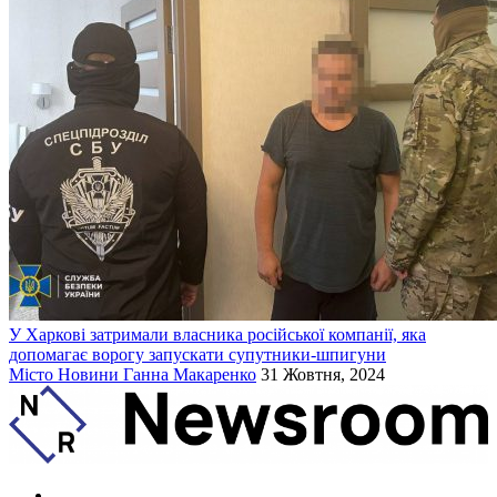
У Харкові затримали власника російської компанії, яка
допомагає ворогу запускати супутники-шпигуни
Місто
Новини
Ганна Макаренко
31 Жовтня, 2024