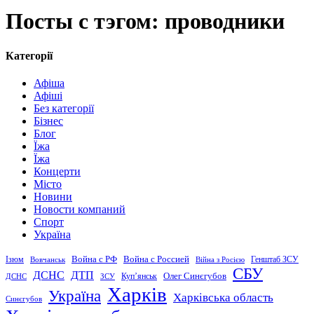
Посты с тэгом: проводники
Категорії
Афіша
Афіші
Без категорії
Бізнес
Блог
Їжа
Їжа
Концерти
Місто
Новини
Новости компаний
Спорт
Україна
Война с Россией
Война с РФ
Генштаб ЗСУ
Ізюм
Вовчанськ
Війна з Росією
СБУ
ДСНС
ДТП
Купʼянськ
Олег Синєгубов
ДСНС
ЗСУ
Харків
Україна
Харківська область
Синєгубов