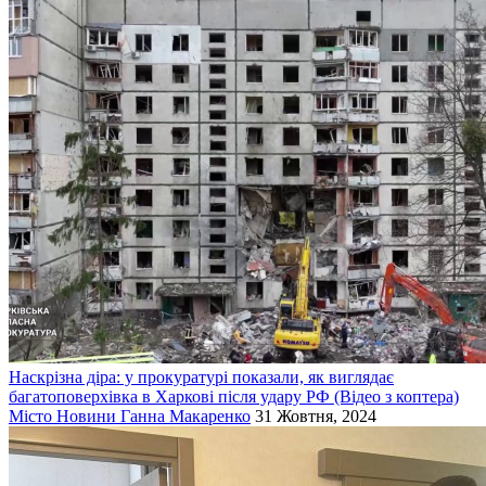
Наскрізна діра: у прокуратурі показали, як виглядає
багатоповерхівка в Харкові після удару РФ (Відео з коптера)
Місто
Новини
Ганна Макаренко
31 Жовтня, 2024