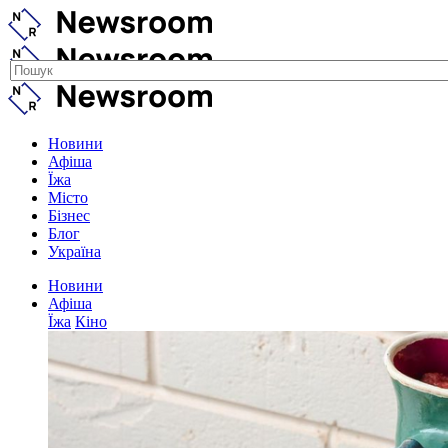
Новини
Афіша
Їжа
Місто
Бізнес
Блог
Україна
Новини
Афіша
Їжа
Кіно