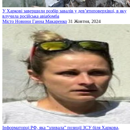
У Харкові завершили розбір завалів у дев’ятиповерхівці, в яку
влучила російська авіабомба
Місто
Новини
Ганна Макаренко
31 Жовтня, 2024
Інформаторці РФ, яка “зливала” позиції ЗСУ біля Харкова,