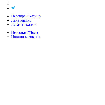
Перевірені казино
Лайв казино
Легальні казино
Персоналії/Досьє
Новини компаній