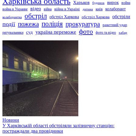
Харківська область
Харьков
вирок
будинок
война
відео
київ
колаборант
война в Украине
війна
війна в Україні
дитина
обстріл
обстріли
обстріл Харкова
обстріл Харкова
колаборантка
поліція
прокуратура
події
пожежа
ракетний удар
фото
україна переможе
суд
рятувальники
фото та відео
хабар
Новини
У Харківській області обстріляли залізничну станцію:
постраждали два провідники