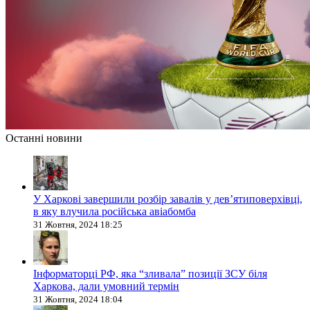
Останні новини
У Харкові завершили розбір завалів у дев’ятиповерхівці,
в яку влучила російська авіабомба
31 Жовтня, 2024 18:25
Інформаторці РФ, яка “зливала” позиції ЗСУ біля
Харкова, дали умовний термін
31 Жовтня, 2024 18:04