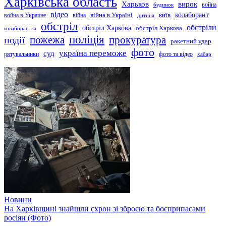
Харківська область
Харьков
вирок
будинок
война
відео
київ
колаборант
война в Украине
війна
війна в Україні
дитина
обстріл
обстріли
обстріл Харкова
обстріл Харкова
колаборантка
поліція
прокуратура
події
пожежа
ракетний удар
фото
україна переможе
суд
рятувальники
фото та відео
хабар
Новини
На Харківщині знайшли схрон зі зброєю та боєприпасами
росіян (Фото)