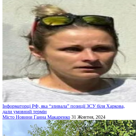
Інформаторці РФ, яка “зливала” позиції ЗСУ біля Харкова,
дали умовний термін
Місто
Новини
Ганна Макаренко
31 Жовтня, 2024