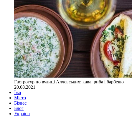
Гастротур по вулиці Алчевських: кава, риба і барбекю
20.08.2021
Їжа
Місто
Бізнес
Блог
Україна