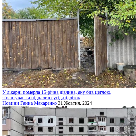
У лікарні померла 15-річна дівчина, яку бив цеглою,
зґвалтував та підпалив сусід-підліток
Новини
Ганна Макаренко
31 Жовтня, 2024