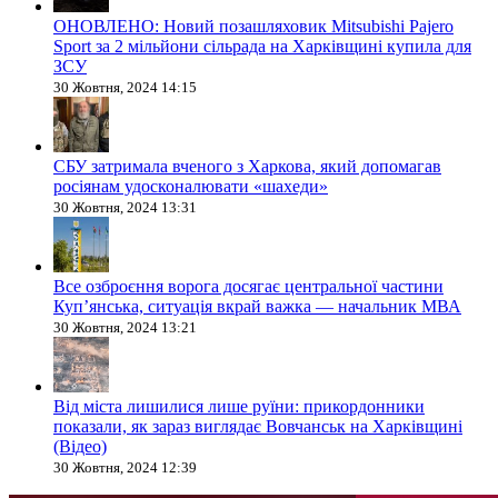
ОНОВЛЕНО: Новий позашляховик Mitsubishi Pajero
Sport за 2 мільйони сільрада на Харківщині купила для
ЗСУ
30 Жовтня, 2024 14:15
СБУ затримала вченого з Харкова, який допомагав
росіянам удосконалювати «шахеди»
30 Жовтня, 2024 13:31
Все озброєння ворога досягає центральної частини
Куп’янська, ситуація вкрай важка — начальник МВА
30 Жовтня, 2024 13:21
Від міста лишилися лише руїни: прикордонники
показали, як зараз виглядає Вовчанськ на Харківщині
(Відео)
30 Жовтня, 2024 12:39