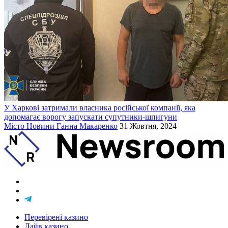
У Харкові затримали власника російської компанії, яка
допомагає ворогу запускати супутники-шпигуни
Місто
Новини
Ганна Макаренко
31 Жовтня, 2024
Перевірені казино
Лайв казино