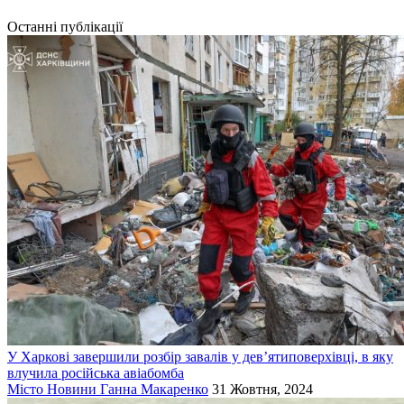
Останні публікації
У Харкові завершили розбір завалів у дев’ятиповерхівці, в яку
влучила російська авіабомба
Місто
Новини
Ганна Макаренко
31 Жовтня, 2024