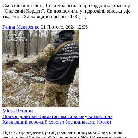
Схов виявили бійці 15-го мобільного прикордонного загону
“Сталевий Кордон”. Як повідомили у підрозділі, війська рф,
тікаючи з Харківщини восени 2023 […]
Ганна Макаренко
01 Лютого, 2024 12:06
Місто
Новини
Прикордонники Краматорського загону виявили на
Харківщині ворожий схрон з боєприпасами (Фото)
Під час проведення розвідувально-пошукових заходів на
деокупованій території Харківщини бійці Краматорського