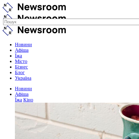
Новини
Афіша
Їжа
Місто
Бізнес
Блог
Україна
Новини
Афіша
Їжа
Кіно