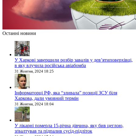
Останні новини
У Харкові завершили розбір завалів у дев’ятиповерхівці,
в яку влучила російська авіабомба
31 Жовтня, 2024 18:25
Інформаторці РФ, яка “зливала” позиції ЗСУ біля
Харкова, дали умовний термін
31 Жовтня, 2024 18:04
У лікарні померла 15-річна дівчина, яку бив цеглою,
зґвалтував та підпалив сусід-підліток