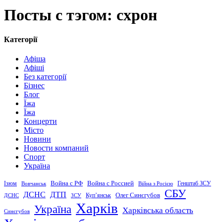
Посты с тэгом: схрон
Категорії
Афіша
Афіші
Без категорії
Бізнес
Блог
Їжа
Їжа
Концерти
Місто
Новини
Новости компаний
Спорт
Україна
Война с Россией
Война с РФ
Генштаб ЗСУ
Ізюм
Вовчанськ
Війна з Росією
СБУ
ДСНС
ДТП
Купʼянськ
Олег Синєгубов
ДСНС
ЗСУ
Харків
Україна
Харківська область
Синєгубов