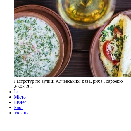
Гастротур по вулиці Алчевських: кава, риба і барбекю
20.08.2021
Їжа
Місто
Бізнес
Блог
Україна