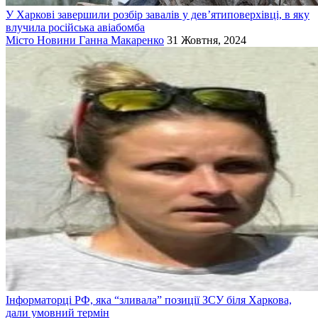
У Харкові завершили розбір завалів у дев’ятиповерхівці, в яку
влучила російська авіабомба
Місто
Новини
Ганна Макаренко
31 Жовтня, 2024
Інформаторці РФ, яка “зливала” позиції ЗСУ біля Харкова,
дали умовний термін