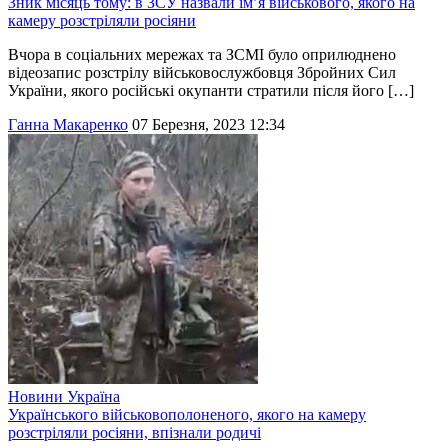
Зник місяць тому: в ЗСУ назвали ім’я військового, якого на
камеру розстріляли росіяни
Вчора в соціальних мережах та ЗСМІ було оприлюднено
відеозапис розстрілу військовослужбовця Збройних Сил
України, якого російські окупанти стратили після його […]
Ганна Макаренко
07 Березня, 2023 12:34
Новини
Україна
Українського військовополоненого, якого на камеру
розстріляли росіяни, впізнали родичі