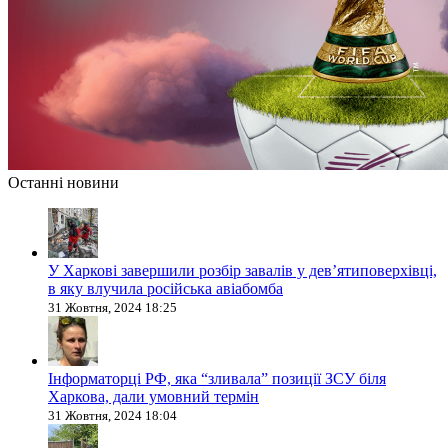
Останні новини
У Харкові завершили розбір завалів у дев’ятиповерхівці,
в яку влучила російська авіабомба
31 Жовтня, 2024 18:25
Інформаторці РФ, яка “зливала” позиції ЗСУ біля
Харкова, дали умовний термін
31 Жовтня, 2024 18:04