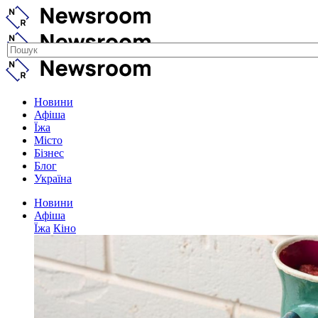
Новини
Афіша
Їжа
Місто
Бізнес
Блог
Україна
Новини
Афіша
Їжа
Кіно