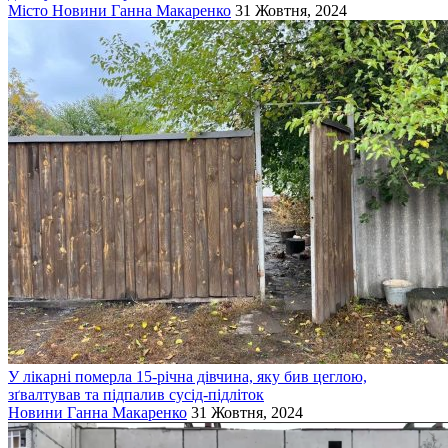
Місто
Новини
Ганна Макаренко
31 Жовтня, 2024
У лікарні померла 15-річна дівчина, яку бив цеглою,
зґвалтував та підпалив сусід-підліток
Новини
Ганна Макаренко
31 Жовтня, 2024