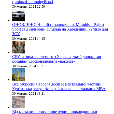
цивільні та поліцейські
30 Жовтня, 2024 22:59
ОНОВЛЕНО: Новий позашляховик Mitsubishi Pajero
Sport за 2 мільйони сільрада на Харківщині купила для
ЗСУ
30 Жовтня, 2024 14:15
СБУ затримала вченого з Харкова, який допомагав
росіянам удосконалювати «шахеди»
30 Жовтня, 2024 13:31
Все озброєння ворога досягає центральної частини
Куп’янська, ситуація вкрай важка — начальник МВА
30 Жовтня, 2024 13:21
Від міста лишилися лише руїни: прикордонники