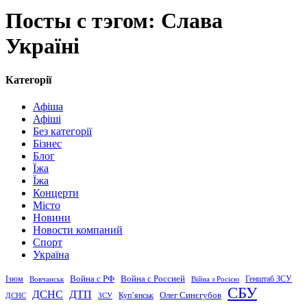
Посты с тэгом: Слава
Україні
Категорії
Афіша
Афіші
Без категорії
Бізнес
Блог
Їжа
Їжа
Концерти
Місто
Новини
Новости компаний
Спорт
Україна
Война с Россией
Война с РФ
Генштаб ЗСУ
Ізюм
Вовчанськ
Війна з Росією
СБУ
ДСНС
ДТП
Купʼянськ
Олег Синєгубов
ДСНС
ЗСУ