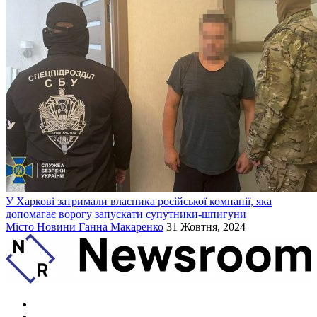
У Харкові затримали власника російської компанії, яка
допомагає ворогу запускати супутники-шпигуни
Місто
Новини
Ганна Макаренко
31 Жовтня, 2024