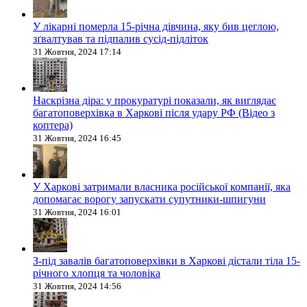
У лікарні померла 15-річна дівчина, яку бив цеглою,
зґвалтував та підпалив сусід-підліток
31 Жовтня, 2024 17:14
Наскрізна діра: у прокуратурі показали, як виглядає
багатоповерхівка в Харкові після удару РФ (Відео з
коптера)
31 Жовтня, 2024 16:45
У Харкові затримали власника російської компанії, яка
допомагає ворогу запускати супутники-шпигуни
31 Жовтня, 2024 16:01
З-під завалів багатоповерхівки в Харкові дістали тіла 15-
річного хлопця та чоловіка
31 Жовтня, 2024 14:56