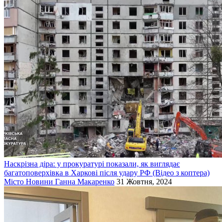
Наскрізна діра: у прокуратурі показали, як виглядає
багатоповерхівка в Харкові після удару РФ (Відео з коптера)
Місто
Новини
Ганна Макаренко
31 Жовтня, 2024