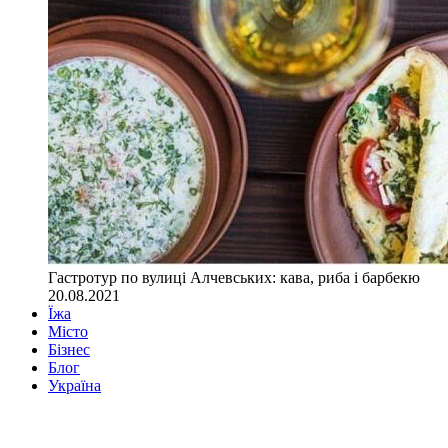
Гастротур по вулиці Алчевських: кава, риба і барбекю
20.08.2021
Їжа
Місто
Бізнес
Блог
Україна