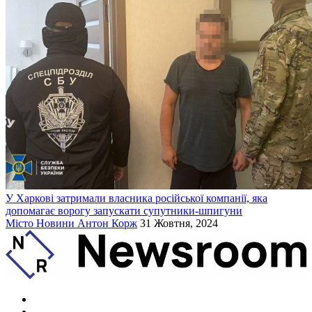
У Харкові затримали власника російської компанії, яка
допомагає ворогу запускати супутники-шпигуни
Місто
Новини
Антон Корж
31 Жовтня, 2024