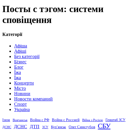
Посты с тэгом: системи
сповіщення
Категорії
Афіша
Афіші
Без категорії
Бізнес
Блог
Їжа
Їжа
Концерти
Місто
Новини
Новости компаний
Спорт
Україна
Война с Россией
Война с РФ
Генштаб ЗСУ
Ізюм
Вовчанськ
Війна з Росією
СБУ
ДСНС
ДТП
Купʼянськ
Олег Синєгубов
ДСНС
ЗСУ