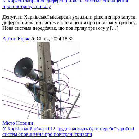
У Харкові запрацює диференційована система оповіщення
про повітряну тривогу
Депутати Харківської міськради ухвалили рішення про запуск
диференційованої системи оповіщення про повітряну тривогу.
Нова система передбачає, що повітряну тривогу у […]
Антон Корж
26 Січня, 2024 18:32
Місто
Новини
У Харківській області 12 грудня можуть бути перебої у роботі
систем оповіщення про повітряні тривоги