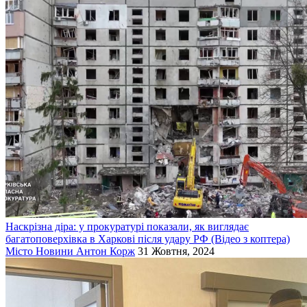
Наскрізна діра: у прокуратурі показали, як виглядає
багатоповерхівка в Харкові після удару РФ (Відео з коптера)
Місто
Новини
Антон Корж
31 Жовтня, 2024