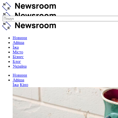
Новини
Афіша
Їжа
Місто
Бізнес
Блог
Україна
Новини
Афіша
Їжа
Кіно