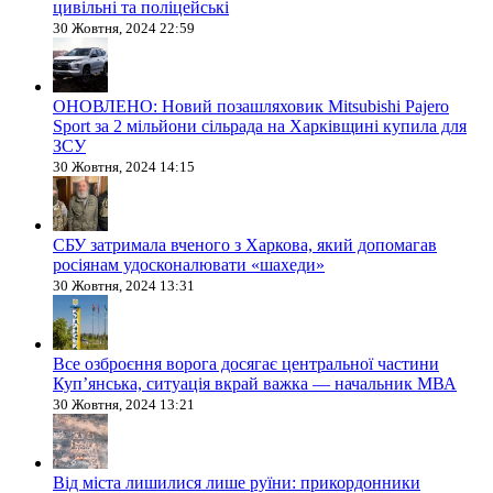
цивільні та поліцейські
30 Жовтня, 2024 22:59
ОНОВЛЕНО: Новий позашляховик Mitsubishi Pajero
Sport за 2 мільйони сільрада на Харківщині купила для
ЗСУ
30 Жовтня, 2024 14:15
СБУ затримала вченого з Харкова, який допомагав
росіянам удосконалювати «шахеди»
30 Жовтня, 2024 13:31
Все озброєння ворога досягає центральної частини
Куп’янська, ситуація вкрай важка — начальник МВА
30 Жовтня, 2024 13:21
Від міста лишилися лише руїни: прикордонники