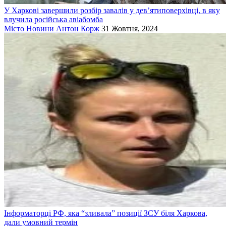
У Харкові завершили розбір завалів у дев’ятиповерхівці, в яку
влучила російська авіабомба
Місто
Новини
Антон Корж
31 Жовтня, 2024
Інформаторці РФ, яка “зливала” позиції ЗСУ біля Харкова,
дали умовний термін