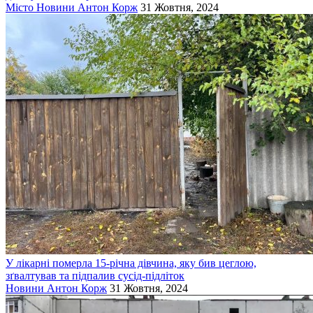
Місто
Новини
Антон Корж
31 Жовтня, 2024
У лікарні померла 15-річна дівчина, яку бив цеглою,
зґвалтував та підпалив сусід-підліток
Новини
Антон Корж
31 Жовтня, 2024