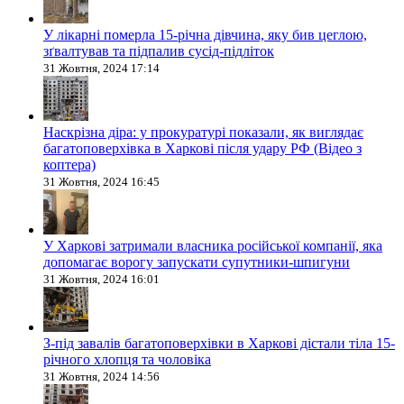
У лікарні померла 15-річна дівчина, яку бив цеглою,
зґвалтував та підпалив сусід-підліток
31 Жовтня, 2024 17:14
Наскрізна діра: у прокуратурі показали, як виглядає
багатоповерхівка в Харкові після удару РФ (Відео з
коптера)
31 Жовтня, 2024 16:45
У Харкові затримали власника російської компанії, яка
допомагає ворогу запускати супутники-шпигуни
31 Жовтня, 2024 16:01
З-під завалів багатоповерхівки в Харкові дістали тіла 15-
річного хлопця та чоловіка
31 Жовтня, 2024 14:56