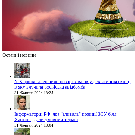
Останні новини
У Харкові завершили розбір завалів у дев’ятиповерхівці,
в яку влучила російська авіабомба
31 Жовтня, 2024 18:25
Інформаторці РФ, яка “зливала” позиції ЗСУ біля
Харкова, дали умовний термін
31 Жовтня, 2024 18:04