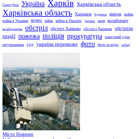
Харків
Україна
Харківська область
Синєгубов
Харківська область
Харьков
вирок
будинок
война
відео
київ
колаборант
война в Украине
війна
війна в Україні
дитина
обстріл
обстріли
обстріл Харкова
обстріл Харкова
колаборантка
поліція
прокуратура
події
пожежа
ракетний удар
фото
україна переможе
суд
рятувальники
фото та відео
хабар
Місто
Новини