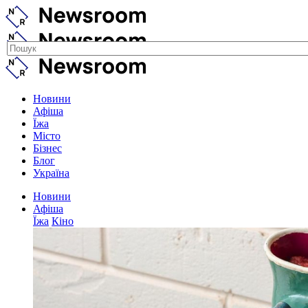
Новини
Афіша
Їжа
Місто
Бізнес
Блог
Україна
Новини
Афіша
Їжа
Кіно