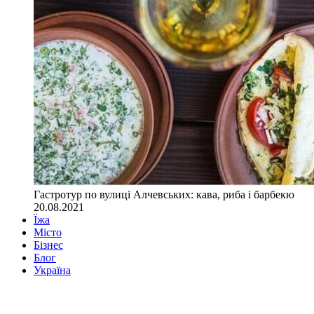
Гастротур по вулиці Алчевських: кава, риба і барбекю
20.08.2021
Їжа
Місто
Бізнес
Блог
Україна