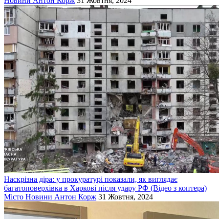
Новини
Антон Корж
31 Жовтня, 2024
Наскрізна діра: у прокуратурі показали, як виглядає
багатоповерхівка в Харкові після удару РФ (Відео з коптера)
Місто
Новини
Антон Корж
31 Жовтня, 2024