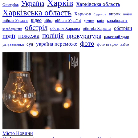
Харків
Україна
Харківська область
Синєгубов
Харківська область
Харьков
вирок
будинок
война
відео
київ
колаборант
война в Украине
війна
війна в Україні
дитина
обстріл
обстріли
обстріл Харкова
обстріл Харкова
колаборантка
поліція
прокуратура
події
пожежа
ракетний удар
фото
україна переможе
суд
рятувальники
фото та відео
хабар
Місто
Новини