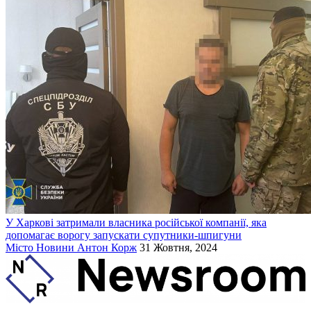
У Харкові затримали власника російської компанії, яка
допомагає ворогу запускати супутники-шпигуни
Місто
Новини
Антон Корж
31 Жовтня, 2024