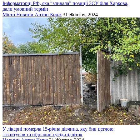
Інформаторці РФ, яка “зливала” позиції ЗСУ біля Харкова,
дали умовний термін
Місто
Новини
Антон Корж
31 Жовтня, 2024
У лікарні померла 15-річна дівчина, яку бив цеглою,
зґвалтував та підпалив сусід-підліток