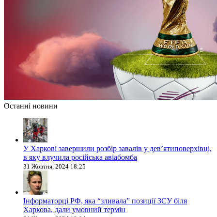
Останні новини
У Харкові завершили розбір завалів у дев’ятиповерхівці,
в яку влучила російська авіабомба
31 Жовтня, 2024 18:25
Інформаторці РФ, яка “зливала” позиції ЗСУ біля
Харкова, дали умовний термін