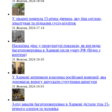
31 Жовтня, 2024 18:04
У лікарні померла 15-річна дівчина, яку бив цеглою,
зґвалтував та підпалив сусід-підліток
31 Жовтня, 2024 17:14
Наскрізна діра: у прокуратурі показали, як виглядає
багатоповерхівка в Харкові після удару РФ (Відео з
коптера)
31 Жовтня, 2024 16:45
У Харкові затримали власника російської компанії, яка
допомагає ворогу запускати супутники-шпигуни
31 Жовтня, 2024 16:01
З-під завалів багатоповерхівки в Харкові дістали тіла 15-
річного хлопця та чоловіка