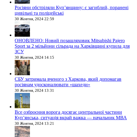
Росіяни обстріляли Купʼянщину: є загиблий, поранені
цивільні та поліцейські
30 Жовтня, 2024 22:59
ОНОВЛЕНО: Новий позашляховик Mitsubishi Pajero
Sport за 2 мільйони сільрада на Харківщині купила для
ЗСУ
30 Жовтня, 2024 14:15
СБУ затримала вченого з Харкова, який допомагав
росіянам удосконалювати «шахеди»
30 Жовтня, 2024 13:31
Все озброєння ворога досягає центральної частини
Куп’янська, ситуація вкрай важка — начальник МВА
30 Жовтня, 2024 13:21