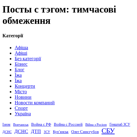
Посты с тэгом: тимчасові
обмеження
Категорії
Афіша
Афіші
Без категорії
Бізнес
Блог
Їжа
Їжа
Концерти
Місто
Новини
Новости компаний
Спорт
Україна
Война с Россией
Война с РФ
Генштаб ЗСУ
Ізюм
Вовчанськ
Війна з Росією
СБУ
ДСНС
ДТП
Купʼянськ
Олег Синєгубов
ДСНС
ЗСУ