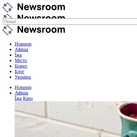
Новини
Афіша
Їжа
Місто
Бізнес
Блог
Україна
Новини
Афіша
Їжа
Кіно