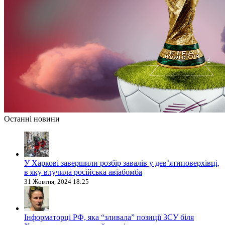
Останні новини
У Харкові завершили розбір завалів у дев’ятиповерхівці,
в яку влучила російська авіабомба
31 Жовтня, 2024 18:25
Інформаторці РФ, яка “зливала” позиції ЗСУ біля