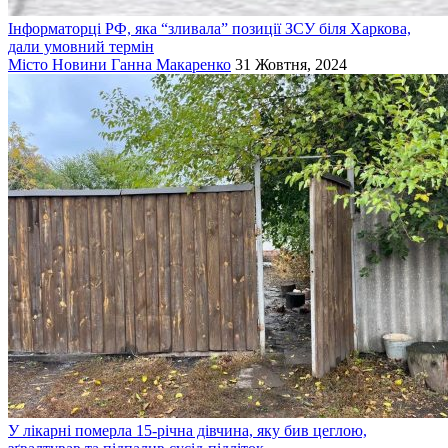
Інформаторці РФ, яка “зливала” позиції ЗСУ біля Харкова,
дали умовний термін
Місто
Новини
Ганна Макаренко
31 Жовтня, 2024
У лікарні померла 15-річна дівчина, яку бив цеглою,