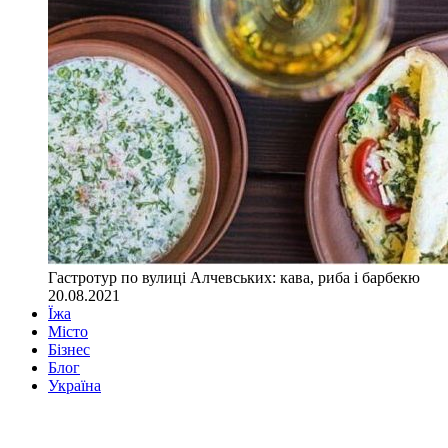
Гастротур по вулиці Алчевських: кава, риба і барбекю
20.08.2021
Їжа
Місто
Бізнес
Блог
Україна