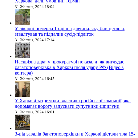
Харкова, дали умовний термін
31 Жовтня, 2024 18:04
У лікарні померла 15-річна дівчина, яку бив цеглою,
зґвалтував та підпалив сусід-підліток
31 Жовтня, 2024 17:14
Наскрізна діра: у прокуратурі показали, як виглядає
багатоповерхівка в Харкові після удару РФ (Відео з
коптера)
31 Жовтня, 2024 16:45
У Харкові затримали власника російської компанії, яка
допомагає ворогу запускати супутники-шпигуни
31 Жовтня, 2024 16:01
З-під завалів багатоповерхівки в Харкові дістали тіла 15-