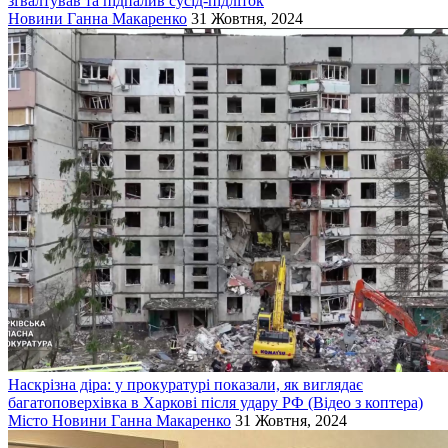
зґвалтував та підпалив сусід-підліток
Новини
Ганна Макаренко
31 Жовтня, 2024
Наскрізна діра: у прокуратурі показали, як виглядає
багатоповерхівка в Харкові після удару РФ (Відео з коптера)
Місто
Новини
Ганна Макаренко
31 Жовтня, 2024