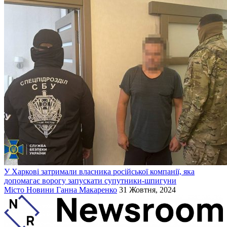
У Харкові затримали власника російської компанії, яка
допомагає ворогу запускати супутники-шпигуни
Місто
Новини
Ганна Макаренко
31 Жовтня, 2024