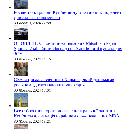
Росіяни обстріляли Купʼянщину: є загиблий, поранені
цивільні та поліцейські
30 Жовтня, 2024 22:59
ОНОВЛЕНО: Новий позашляховик Mitsubishi Pajero
Sport за 2 мільйони сільрада на Харківщині купила для
ЗСУ
30 Жовтня, 2024 14:15
СБУ затримала вченого з Харкова, який допомагав
росіянам удосконалювати «шахеди»
30 Жовтня, 2024 13:31
Все озброєння ворога досягає центральної частини
Куп’янська, ситуація вкрай важка — начальник МВА
30 Жовтня, 2024 13:21