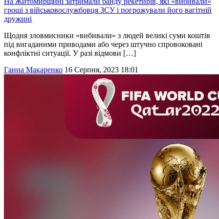
На Житомирщині затримали банду рекетирів, які «вибивали»
гроші з військовослужбовця ЗСУ і погрожували його вагітній
дружині
Щодня зловмисники «вибивали» з людей великі суми коштів
під вигаданими приводами або через штучно спровоковані
конфліктні ситуації. У разі відмови […]
Ганна Макаренко
16 Серпня, 2023 18:01