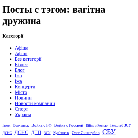
Посты с тэгом: вагітна
дружина
Категорії
Афіша
Афіші
Без категорії
Бізнес
Блог
Їжа
Їжа
Концерти
Місто
Новини
Новости компаний
Спорт
Україна
Война с Россией
Война с РФ
Генштаб ЗСУ
Ізюм
Вовчанськ
Війна з Росією
СБУ
ДСНС
ДТП
Купʼянськ
Олег Синєгубов
ДСНС
ЗСУ