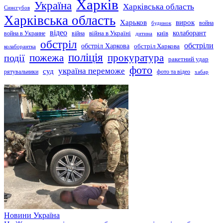
Харків
Україна
Харківська область
Синєгубов
Харківська область
Харьков
вирок
будинок
война
відео
київ
колаборант
война в Украине
війна
війна в Україні
дитина
обстріл
обстріли
обстріл Харкова
обстріл Харкова
колаборантка
поліція
прокуратура
події
пожежа
ракетний удар
фото
україна переможе
суд
рятувальники
фото та відео
хабар
Новини
Україна