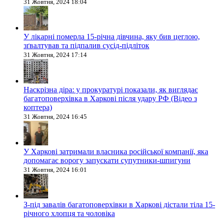
31 Жовтня, 2024 18:04
У лікарні померла 15-річна дівчина, яку бив цеглою,
зґвалтував та підпалив сусід-підліток
31 Жовтня, 2024 17:14
Наскрізна діра: у прокуратурі показали, як виглядає
багатоповерхівка в Харкові після удару РФ (Відео з
коптера)
31 Жовтня, 2024 16:45
У Харкові затримали власника російської компанії, яка
допомагає ворогу запускати супутники-шпигуни
31 Жовтня, 2024 16:01
З-під завалів багатоповерхівки в Харкові дістали тіла 15-
річного хлопця та чоловіка