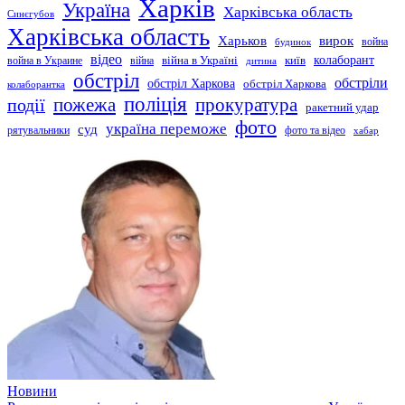
Харків
Україна
Харківська область
Синєгубов
Харківська область
Харьков
вирок
будинок
война
відео
київ
колаборант
война в Украине
війна
війна в Україні
дитина
обстріл
обстріли
обстріл Харкова
обстріл Харкова
колаборантка
поліція
прокуратура
події
пожежа
ракетний удар
фото
україна переможе
суд
рятувальники
фото та відео
хабар
Новини