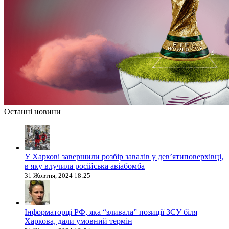
Останні новини
У Харкові завершили розбір завалів у дев’ятиповерхівці,
в яку влучила російська авіабомба
31 Жовтня, 2024 18:25
Інформаторці РФ, яка “зливала” позиції ЗСУ біля
Харкова, дали умовний термін