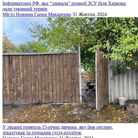
Інформаторці РФ, яка “зливала” позиції ЗСУ біля Харкова,
дали умовний термін
Місто
Новини
Ганна Макаренко
31 Жовтня, 2024
У лікарні померла 15-річна дівчина, яку бив цеглою,
зґвалтував та підпалив сусід-підліток