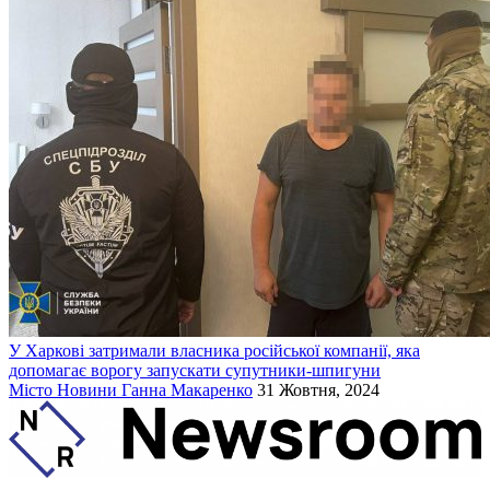
У Харкові затримали власника російської компанії, яка
допомагає ворогу запускати супутники-шпигуни
Місто
Новини
Ганна Макаренко
31 Жовтня, 2024