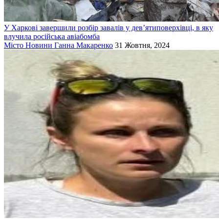
У Харкові завершили розбір завалів у дев’ятиповерхівці, в яку
влучила російська авіабомба
Місто
Новини
Ганна Макаренко
31 Жовтня, 2024