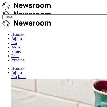
Новини
Афіша
Їжа
Місто
Бізнес
Блог
Україна
Новини
Афіша
Їжа
Кіно