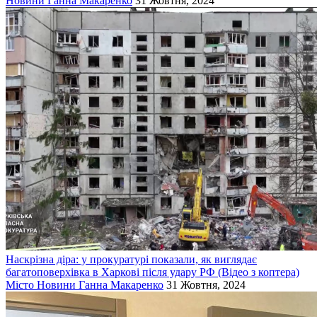
Новини
Ганна Макаренко
31 Жовтня, 2024
Наскрізна діра: у прокуратурі показали, як виглядає
багатоповерхівка в Харкові після удару РФ (Відео з коптера)
Місто
Новини
Ганна Макаренко
31 Жовтня, 2024