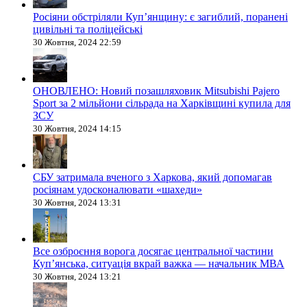
Росіяни обстріляли Купʼянщину: є загиблий, поранені
цивільні та поліцейські
30 Жовтня, 2024 22:59
ОНОВЛЕНО: Новий позашляховик Mitsubishi Pajero
Sport за 2 мільйони сільрада на Харківщині купила для
ЗСУ
30 Жовтня, 2024 14:15
СБУ затримала вченого з Харкова, який допомагав
росіянам удосконалювати «шахеди»
30 Жовтня, 2024 13:31
Все озброєння ворога досягає центральної частини
Куп’янська, ситуація вкрай важка — начальник МВА
30 Жовтня, 2024 13:21