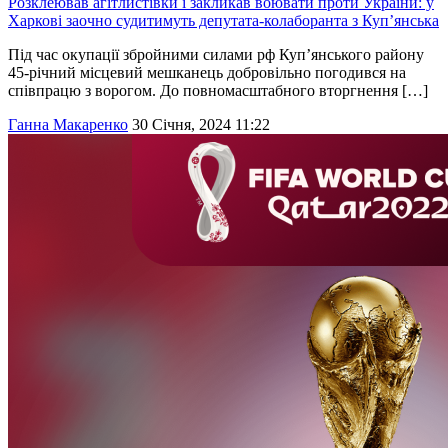
Розклеював агітлистівки і закликав воювати проти України: у
Харкові заочно судитимуть депутата-колаборанта з Куп’янська
Під час окупації збройними силами рф Куп’янського району
45-річний місцевий мешканець добровільно погодився на
співпрацю з ворогом. До повномасштабного вторгнення […]
Ганна Макаренко
30 Січня, 2024 11:22