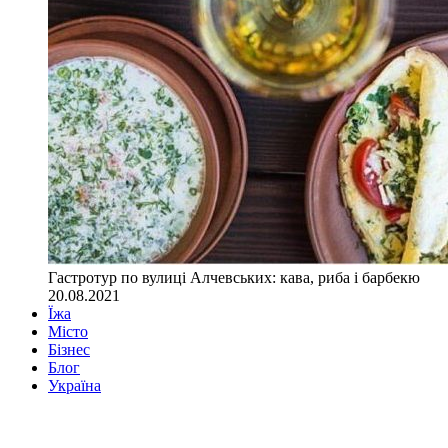
Гастротур по вулиці Алчевських: кава, риба і барбекю
20.08.2021
Їжа
Місто
Бізнес
Блог
Україна