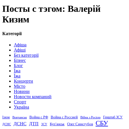
Посты с тэгом: Валерій
Кизим
Категорії
Афіша
Афіші
Без категорії
Бізнес
Блог
Їжа
Їжа
Концерти
Місто
Новини
Новости компаний
Спорт
Україна
Война с Россией
Война с РФ
Генштаб ЗСУ
Ізюм
Вовчанськ
Війна з Росією
СБУ
ДСНС
ДТП
Купʼянськ
Олег Синєгубов
ДСНС
ЗСУ