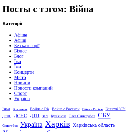
Посты с тэгом: Війна
Категорії
Афіша
Афіші
Без категорії
Бізнес
Блог
Їжа
Їжа
Концерти
Місто
Новини
Новости компаний
Спорт
Україна
Война с Россией
Война с РФ
Генштаб ЗСУ
Ізюм
Вовчанськ
Війна з Росією
СБУ
ДСНС
ДТП
Купʼянськ
Олег Синєгубов
ДСНС
ЗСУ
Харків
Україна
Харківська область
Синєгубов