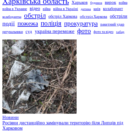
Харківська область
Харьков
вирок
будинок
война
відео
київ
колаборант
война в Украине
війна
війна в Україні
дитина
обстріл
обстріли
обстріл Харкова
обстріл Харкова
колаборантка
поліція
прокуратура
події
пожежа
ракетний удар
фото
україна переможе
суд
рятувальники
фото та відео
хабар
Новини
Росіяни дистанційно замінували територію біля Липців під
Харковом