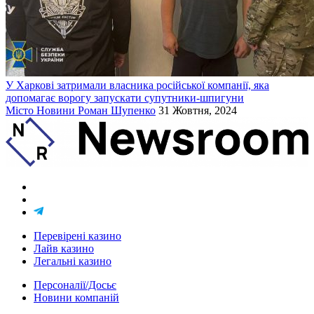
У Харкові затримали власника російської компанії, яка
допомагає ворогу запускати супутники-шпигуни
Місто
Новини
Роман Шупенко
31 Жовтня, 2024
Перевірені казино
Лайв казино
Легальні казино
Персоналії/Досьє
Новини компаній