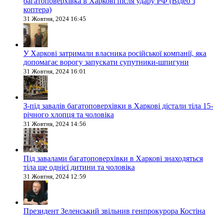
багатоповерхівка в Харкові після удару РФ (Відео з
коптера)
31 Жовтня, 2024 16:45
У Харкові затримали власника російської компанії, яка
допомагає ворогу запускати супутники-шпигуни
31 Жовтня, 2024 16:01
З-під завалів багатоповерхівки в Харкові дістали тіла 15-
річного хлопця та чоловіка
31 Жовтня, 2024 14:56
Під завалами багатоповерхівки в Харкові знаходяться
тіла ще однієї дитини та чоловіка
31 Жовтня, 2024 12:59
Президент Зеленський звільнив генпрокурора Костіна