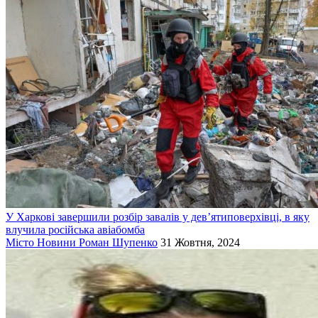
У Харкові завершили розбір завалів у дев’ятиповерхівці, в яку
влучила російська авіабомба
Місто
Новини
Роман Шупенко
31 Жовтня, 2024