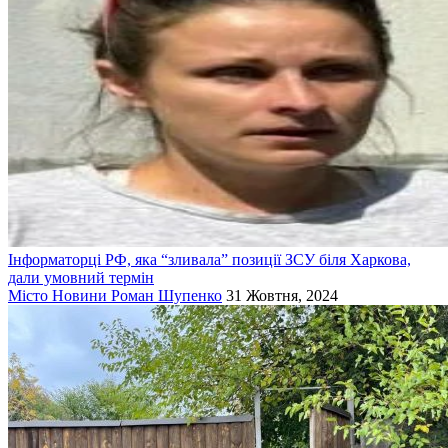
Інформаторці РФ, яка “зливала” позиції ЗСУ біля Харкова,
дали умовний термін
Місто
Новини
Роман Шупенко
31 Жовтня, 2024