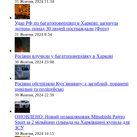
31 Жовтня, 2024 11:34
Удар РФ по багатоповерхівці в Харкові: загинула
дитина, понад 30 людей постраждали (Фото)
31 Жовтня, 2024 8:54
Росіяни влучили у багатоповерхівку в Харкові
30 Жовтня, 2024 23:08
Росіяни обстріляли Купʼянщину: є загиблий, поранені
цивільні та поліцейські
30 Жовтня, 2024 22:59
ОНОВЛЕНО: Новий позашляховик Mitsubishi Pajero
Sport за 2 мільйони сільрада на Харківщині купила для
ЗСУ
30 Жовтня, 2024 14:15