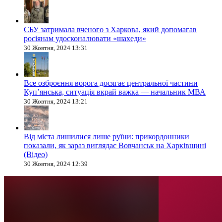
СБУ затримала вченого з Харкова, який допомагав
росіянам удосконалювати «шахеди»
30 Жовтня, 2024 13:31
Все озброєння ворога досягає центральної частини
Куп’янська, ситуація вкрай важка — начальник МВА
30 Жовтня, 2024 13:21
Від міста лишилися лише руїни: прикордонники
показали, як зараз виглядає Вовчанськ на Харківщині
(Відео)
30 Жовтня, 2024 12:39