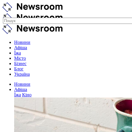
Новини
Афіша
Їжа
Місто
Бізнес
Блог
Україна
Новини
Афіша
Їжа
Кіно