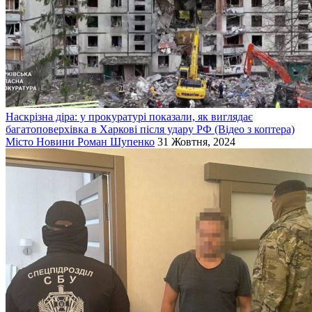
Наскрізна діра: у прокуратурі показали, як виглядає
багатоповерхівка в Харкові після удару РФ (Відео з коптера)
Місто
Новини
Роман Шупенко
31 Жовтня, 2024