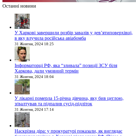
Останні новини
У Харкові завершили розбір завалів у дев’ятиповерхівці,
в яку влучила російська авіабомба
31 Жовтня, 2024 18:25
Інформаторці РФ, яка “зливала” позиції ЗСУ біля
Харкова, дали умовний термін
31 Жовтня, 2024 18:04
У лікарні померла 15-річна дівчина, яку бив цеглою,
зґвалтував та підпалив сусід-підліток
31 Жовтня, 2024 17:14
Наскрізна діра: у прокуратурі показали, як виглядає