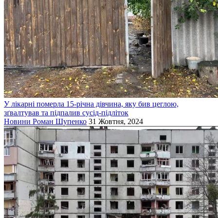
У лікарні померла 15-річна дівчина, яку бив цеглою,
зґвалтував та підпалив сусід-підліток
Новини
Роман Шупенко
31 Жовтня, 2024