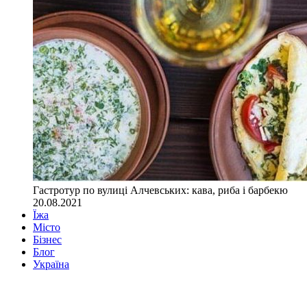
Гастротур по вулиці Алчевських: кава, риба і барбекю
20.08.2021
Їжа
Місто
Бізнес
Блог
Україна