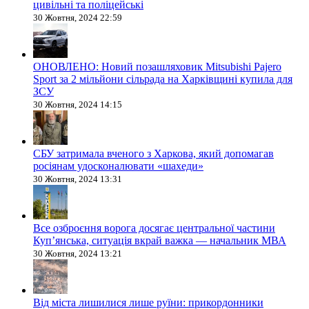
цивільні та поліцейські
30 Жовтня, 2024 22:59
ОНОВЛЕНО: Новий позашляховик Mitsubishi Pajero
Sport за 2 мільйони сільрада на Харківщині купила для
ЗСУ
30 Жовтня, 2024 14:15
СБУ затримала вченого з Харкова, який допомагав
росіянам удосконалювати «шахеди»
30 Жовтня, 2024 13:31
Все озброєння ворога досягає центральної частини
Куп’янська, ситуація вкрай важка — начальник МВА
30 Жовтня, 2024 13:21
Від міста лишилися лише руїни: прикордонники