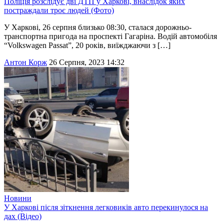
Поліція розслідує дві ДТП у Харкові, внаслідок яких
постраждали троє людей (Фото)
У Харкові, 26 серпня близько 08:30, сталася дорожньо-
транспортна пригода на проспекті Гагаріна. Водій автомобіля
“Volkswagen Passat”, 20 років, виїжджаючи з […]
Антон Корж
26 Серпня, 2023 14:32
Новини
У Харкові після зіткнення легковиків авто перекинулося на
дах (Відео)