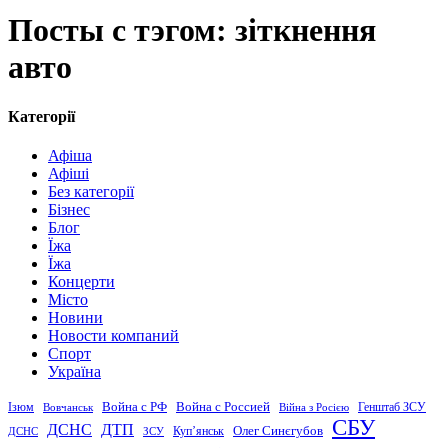
Посты с тэгом: зіткнення
авто
Категорії
Афіша
Афіші
Без категорії
Бізнес
Блог
Їжа
Їжа
Концерти
Місто
Новини
Новости компаний
Спорт
Україна
Война с Россией
Война с РФ
Генштаб ЗСУ
Ізюм
Вовчанськ
Війна з Росією
СБУ
ДСНС
ДТП
Купʼянськ
Олег Синєгубов
ДСНС
ЗСУ