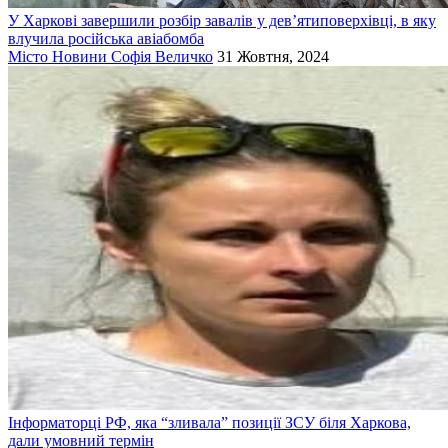
У Харкові завершили розбір завалів у дев’ятиповерхівці, в яку
влучила російська авіабомба
Місто
Новини
Софія Величко
31 Жовтня, 2024
Інформаторці РФ, яка “зливала” позиції ЗСУ біля Харкова,
дали умовний термін