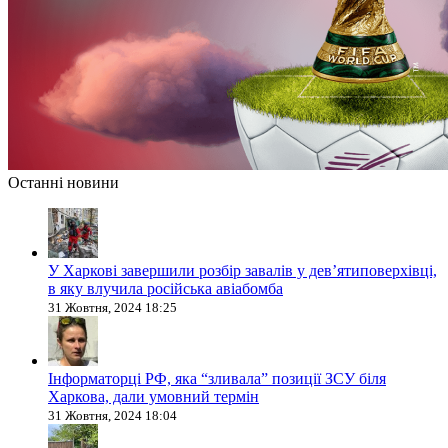
Останні новини
У Харкові завершили розбір завалів у дев’ятиповерхівці,
в яку влучила російська авіабомба
31 Жовтня, 2024 18:25
Інформаторці РФ, яка “зливала” позиції ЗСУ біля
Харкова, дали умовний термін
31 Жовтня, 2024 18:04