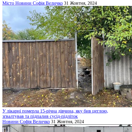
Місто
Новини
Софія Величко
31 Жовтня, 2024
У лікарні померла 15-річна дівчина, яку бив цеглою,
зґвалтував та підпалив сусід-підліток
Новини
Софія Величко
31 Жовтня, 2024