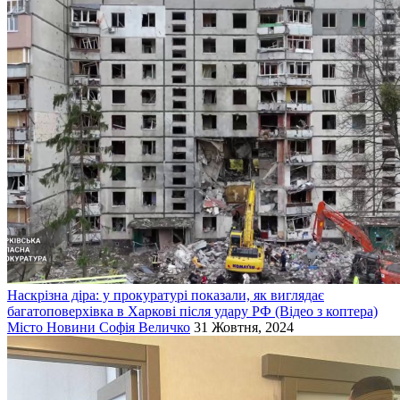
Наскрізна діра: у прокуратурі показали, як виглядає
багатоповерхівка в Харкові після удару РФ (Відео з коптера)
Місто
Новини
Софія Величко
31 Жовтня, 2024