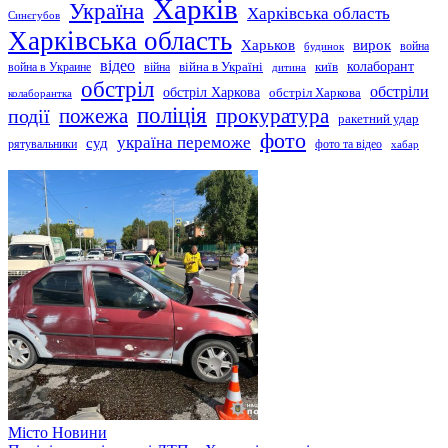
Харків
Україна
Харківська область
Синєгубов
Харківська область
Харьков
вирок
будинок
война
відео
київ
колаборант
война в Украине
війна
війна в Україні
дитина
обстріл
обстріли
обстріл Харкова
обстріл Харкова
колаборантка
поліція
прокуратура
події
пожежа
ракетний удар
фото
україна переможе
суд
рятувальники
фото та відео
хабар
Місто
Новини