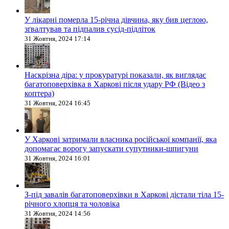
У лікарні померла 15-річна дівчина, яку бив цеглою,
зґвалтував та підпалив сусід-підліток
31 Жовтня, 2024 17:14
Наскрізна діра: у прокуратурі показали, як виглядає
багатоповерхівка в Харкові після удару РФ (Відео з
коптера)
31 Жовтня, 2024 16:45
У Харкові затримали власника російської компанії, яка
допомагає ворогу запускати супутники-шпигуни
31 Жовтня, 2024 16:01
З-під завалів багатоповерхівки в Харкові дістали тіла 15-
річного хлопця та чоловіка
31 Жовтня, 2024 14:56