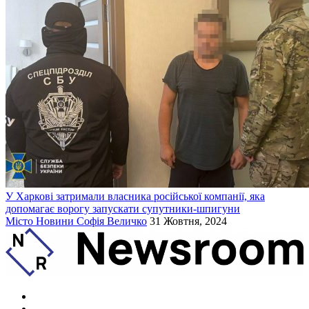
У Харкові затримали власника російської компанії, яка
допомагає ворогу запускати супутники-шпигуни
Місто
Новини
Софія Величко
31 Жовтня, 2024