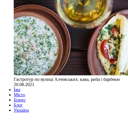
Гастротур по вулиці Алчевських: кава, риба і барбекю
20.08.2021
Їжа
Місто
Бізнес
Блог
Україна