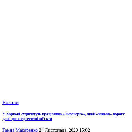
Новини
У Харкові судитимуть працівника «Укренерго», який «зливав» ворогу
дані про енергетичні об’єкти
Ганна Макаренко
24 Листопада, 2023 15:02