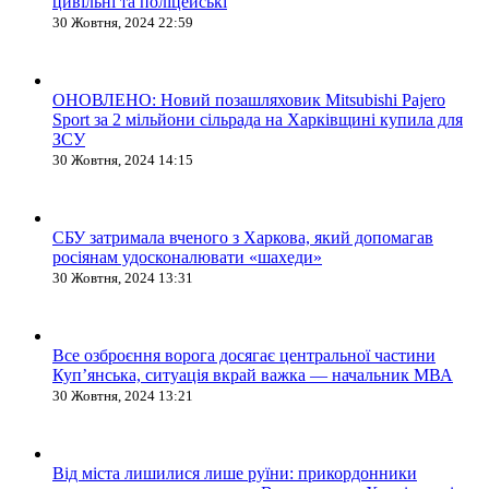
цивільні та поліцейські
30 Жовтня, 2024 22:59
ОНОВЛЕНО: Новий позашляховик Mitsubishi Pajero
Sport за 2 мільйони сільрада на Харківщині купила для
ЗСУ
30 Жовтня, 2024 14:15
СБУ затримала вченого з Харкова, який допомагав
росіянам удосконалювати «шахеди»
30 Жовтня, 2024 13:31
Все озброєння ворога досягає центральної частини
Куп’янська, ситуація вкрай важка — начальник МВА
30 Жовтня, 2024 13:21
Від міста лишилися лише руїни: прикордонники