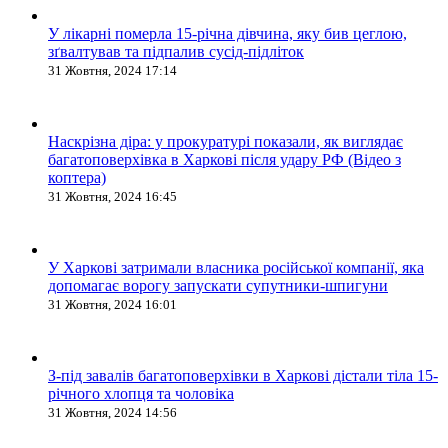
У лікарні померла 15-річна дівчина, яку бив цеглою,
зґвалтував та підпалив сусід-підліток
31 Жовтня, 2024 17:14
Наскрізна діра: у прокуратурі показали, як виглядає
багатоповерхівка в Харкові після удару РФ (Відео з
коптера)
31 Жовтня, 2024 16:45
У Харкові затримали власника російської компанії, яка
допомагає ворогу запускати супутники-шпигуни
31 Жовтня, 2024 16:01
З-під завалів багатоповерхівки в Харкові дістали тіла 15-
річного хлопця та чоловіка
31 Жовтня, 2024 14:56