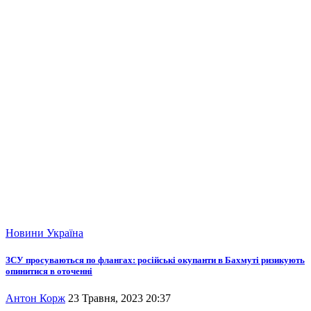
Новини
Україна
ЗСУ просуваються по флангах: російські окупанти в Бахмуті ризикують
опинитися в оточенні
Антон Корж
23 Травня, 2023 20:37