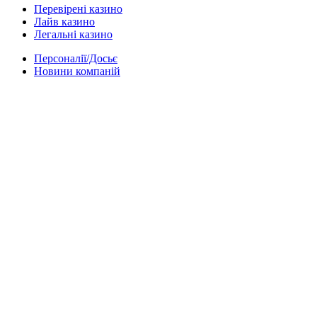
Перевірені казино
Лайв казино
Легальні казино
Персоналії/Досьє
Новини компаній