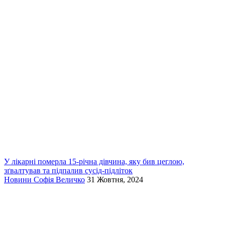
У лікарні померла 15-річна дівчина, яку бив цеглою,
зґвалтував та підпалив сусід-підліток
Новини
Софія Величко
31 Жовтня, 2024