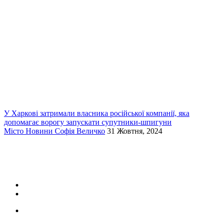
У Харкові затримали власника російської компанії, яка
допомагає ворогу запускати супутники-шпигуни
Місто
Новини
Софія Величко
31 Жовтня, 2024