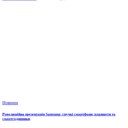
Новини
Революційна презентація Samsung: гнучкі смартфони, планшети та
смартгодинники