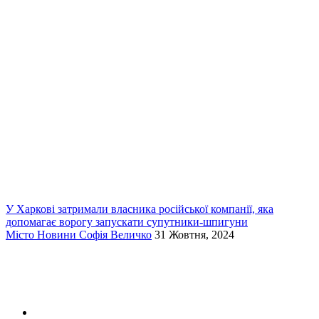
У Харкові затримали власника російської компанії, яка
допомагає ворогу запускати супутники-шпигуни
Місто
Новини
Софія Величко
31 Жовтня, 2024