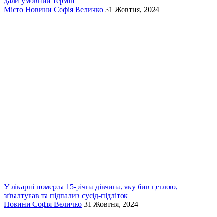
дали умовний термін
Місто
Новини
Софія Величко
31 Жовтня, 2024
У лікарні померла 15-річна дівчина, яку бив цеглою,
зґвалтував та підпалив сусід-підліток
Новини
Софія Величко
31 Жовтня, 2024