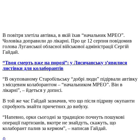
В повітря злетіла автівка, в якій їхав “начальник МРЕО”.
Чоловіка доправили до лікарні. Про це 12 серпня повідомив
голова Луганської обласної військової адміністрації Сергій
Гайдай.
“Твоя смерть вже на порозі”: у Лисичанську з’явилися
листівки для колаборантів
“В окупованому Старобільську “добрі люди” підірвали автівку
з місцевим колаборантом – “начальником МРЕО”. Він в
лікарні”, – йдеться у дописі.
В той же час Гайдай зазначив, что що після підриву окупанти
спробують знайти причетних до вибуху.
“Напевно, орки сьогодні за традицією почнуть пошукові
операції партизанів, вкотре не знайдуть, скажуть, що
колаборант палив за кермом”, – написав Гайдай.
0