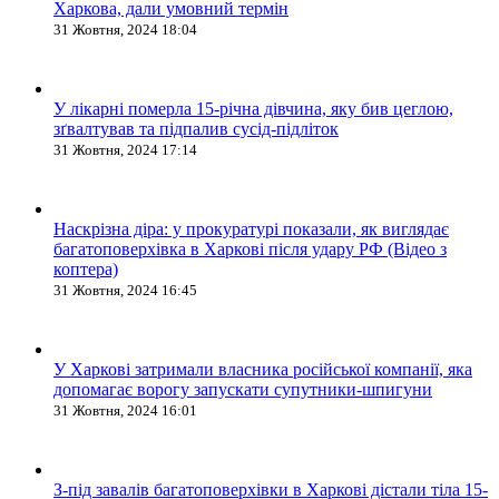
Харкова, дали умовний термін
31 Жовтня, 2024 18:04
У лікарні померла 15-річна дівчина, яку бив цеглою,
зґвалтував та підпалив сусід-підліток
31 Жовтня, 2024 17:14
Наскрізна діра: у прокуратурі показали, як виглядає
багатоповерхівка в Харкові після удару РФ (Відео з
коптера)
31 Жовтня, 2024 16:45
У Харкові затримали власника російської компанії, яка
допомагає ворогу запускати супутники-шпигуни
31 Жовтня, 2024 16:01
З-під завалів багатоповерхівки в Харкові дістали тіла 15-