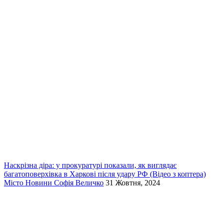
Наскрізна діра: у прокуратурі показали, як виглядає
багатоповерхівка в Харкові після удару РФ (Відео з коптера)
Місто
Новини
Софія Величко
31 Жовтня, 2024