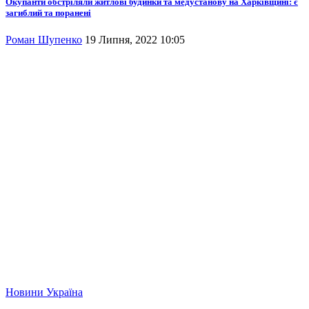
Окупанти обстріляли житлові будинки та медустанову на Харківщині: є
загиблий та поранені
Роман Шупенко
19 Липня, 2022 10:05
Новини
Україна