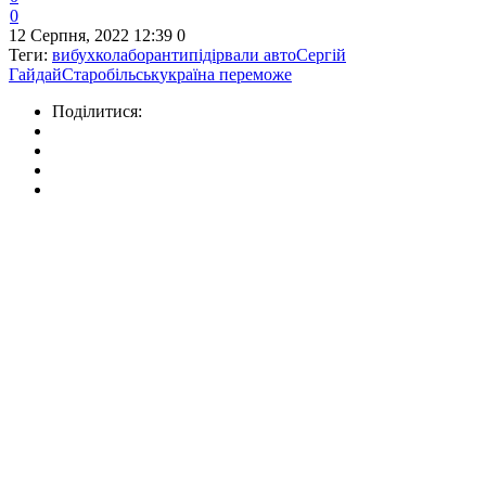
0
12 Серпня, 2022 12:39
0
Теги:
вибух
колаборанти
підірвали авто
Сергій
Гайдай
Старобільськ
україна переможе
Поділитися: