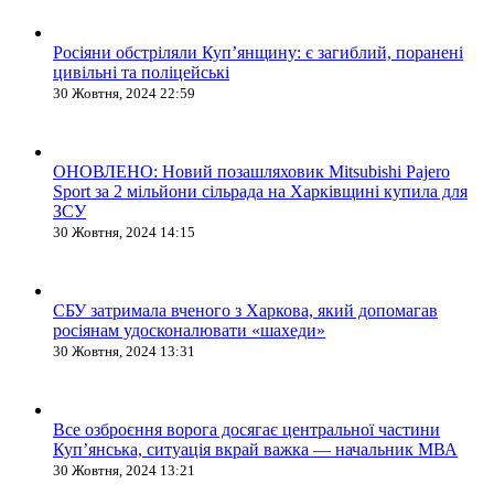
Росіяни обстріляли Купʼянщину: є загиблий, поранені
цивільні та поліцейські
30 Жовтня, 2024 22:59
ОНОВЛЕНО: Новий позашляховик Mitsubishi Pajero
Sport за 2 мільйони сільрада на Харківщині купила для
ЗСУ
30 Жовтня, 2024 14:15
СБУ затримала вченого з Харкова, який допомагав
росіянам удосконалювати «шахеди»
30 Жовтня, 2024 13:31
Все озброєння ворога досягає центральної частини
Куп’янська, ситуація вкрай важка — начальник МВА
30 Жовтня, 2024 13:21