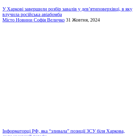
У Харкові завершили розбір завалів у дев’ятиповерхівці, в яку
влучила російська авіабомба
Місто
Новини
Софія Величко
31 Жовтня, 2024
Інформаторці РФ, яка “зливала” позиції ЗСУ біля Харкова,