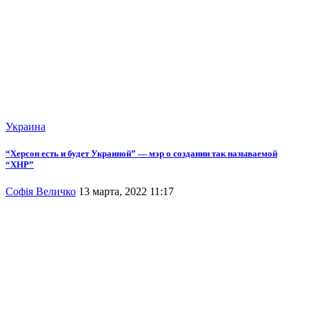
Украина
“Херсон есть и будет Украиной” — мэр о создании так называемой
“ХНР”
Софія Величко
13 марта, 2022 11:17