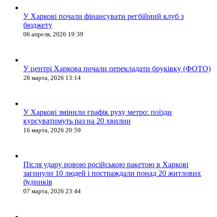
У Харкові почали фінансувати регбійний клуб з
бюджету
06 апреля, 2026 19:39
У центрі Харкова почали перекладати бруківку (ФОТО)
28 марта, 2026 13:14
У Харкові змінили графік руху метро: поїзди
курсуватимуть раз на 20 хвилин
16 марта, 2026 20:59
Після удару новою російською ракетою в Харкові
загинули 10 людей і постраждали понад 20 житлових
будинків
07 марта, 2026 23:44