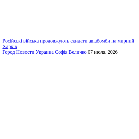
Російські війська продовжують скидати авіабомби на мирний
Харків
Город
Новости
Украина
Софія Величко
07 июля, 2026