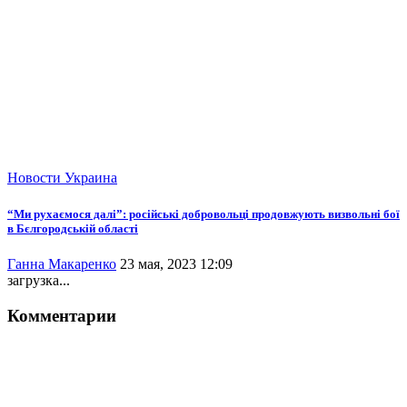
Новости
Украина
“Ми рухаємося далі”: російські добровольці продовжують визвольні бої
в Бєлгородській області
Ганна Макаренко
23 мая, 2023 12:09
загрузка...
Комментарии