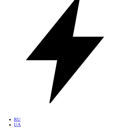
RU
UA