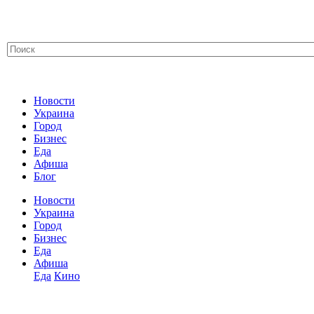
Новости
Украина
Город
Бизнес
Еда
Афиша
Блог
Новости
Украина
Город
Бизнес
Еда
Афиша
Еда
Кино