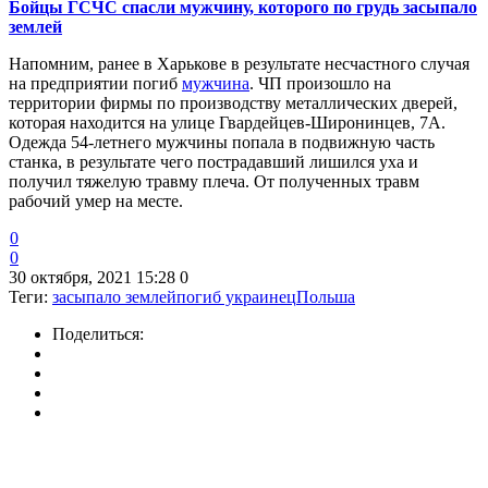
Бойцы ГСЧС спасли мужчину, которого по грудь засыпало
землей
Напомним, ранее в Харькове в результате несчастного случая
на предприятии погиб
мужчина
. ЧП произошло на
территории фирмы по производству металлических дверей,
которая находится на улице Гвардейцев-Широнинцев, 7А.
Одежда 54-летнего мужчины попала в подвижную часть
станка, в результате чего пострадавший лишился уха и
получил тяжелую травму плеча. От полученных травм
рабочий умер на месте.
0
0
30 октября, 2021 15:28
0
Теги:
засыпало землей
погиб украинец
Польша
Поделиться: