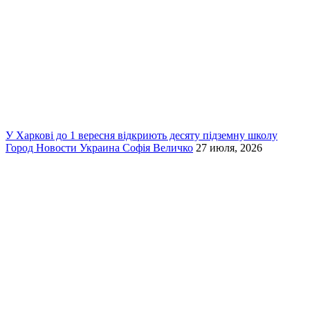
У Харкові до 1 вересня відкриють десяту підземну школу
Город
Новости
Украина
Софія Величко
27 июля, 2026