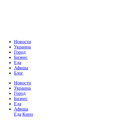
Новости
Украина
Город
Бизнес
Еда
Афиша
Блог
Новости
Украина
Город
Бизнес
Еда
Афиша
Еда
Кино