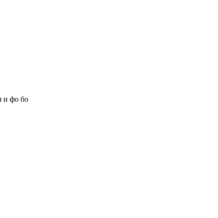
 и фо бо