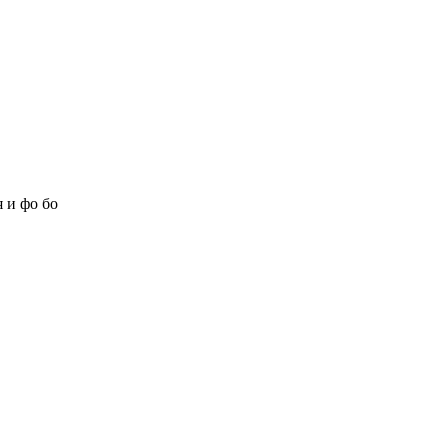
 и фо бо