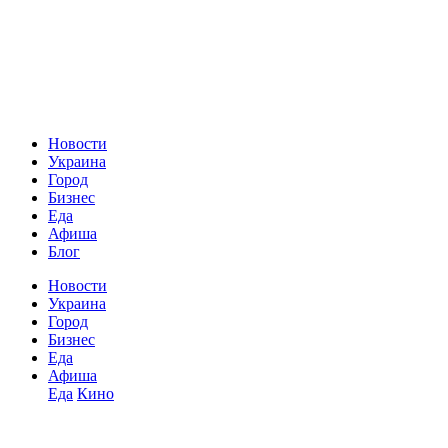
Новости
Украина
Город
Бизнес
Еда
Афиша
Блог
Новости
Украина
Город
Бизнес
Еда
Афиша
Еда
Кино