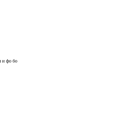
 и фо бо