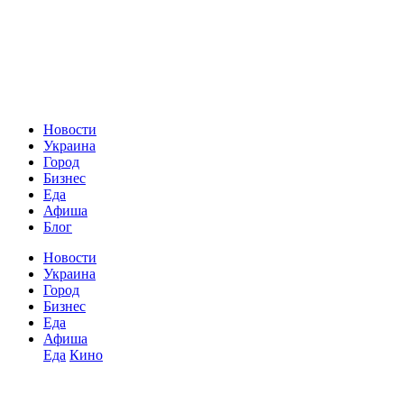
Новости
Украина
Город
Бизнес
Еда
Афиша
Блог
Новости
Украина
Город
Бизнес
Еда
Афиша
Еда
Кино