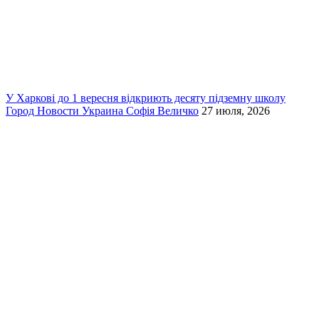
У Харкові до 1 вересня відкриють десяту підземну школу
Город
Новости
Украина
Софія Величко
27 июля, 2026