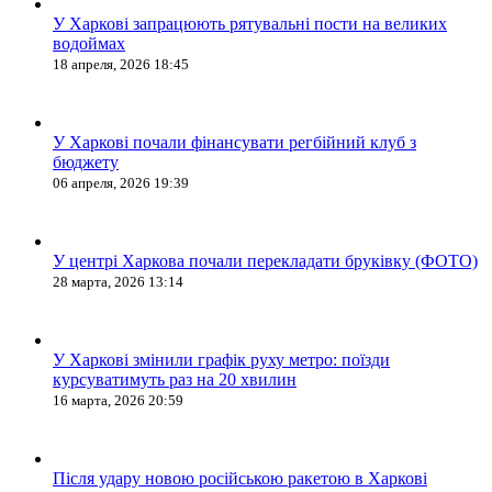
У Харкові запрацюють рятувальні пости на великих
водоймах
18 апреля, 2026 18:45
У Харкові почали фінансувати регбійний клуб з
бюджету
06 апреля, 2026 19:39
У центрі Харкова почали перекладати бруківку (ФОТО)
28 марта, 2026 13:14
У Харкові змінили графік руху метро: поїзди
курсуватимуть раз на 20 хвилин
16 марта, 2026 20:59
Після удару новою російською ракетою в Харкові