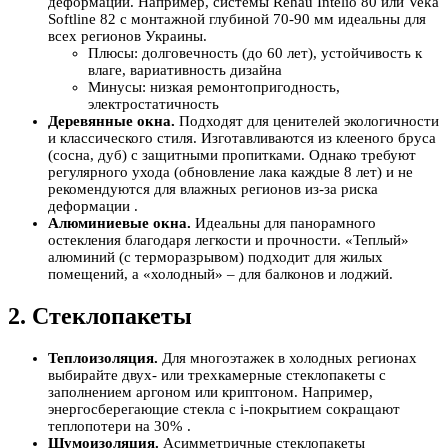
деформации. Например, системы Rehau Intelio 80 или Veka
Softline 82 с монтажной глубиной 70-90 мм идеальны для
всех регионов Украины.
Плюсы: долговечность (до 60 лет), устойчивость к
влаге, вариативность дизайна
Минусы: низкая ремонтопригодность,
электростатичность
Деревянные окна.
Подходят для ценителей экологичности
и классического стиля. Изготавливаются из клееного бруса
(сосна, дуб) с защитными пропитками. Однако требуют
регулярного ухода (обновление лака каждые 8 лет) и не
рекомендуются для влажных регионов из-за риска
деформации .
Алюминиевые окна.
Идеальны для панорамного
остекления благодаря легкости и прочности. «Теплый»
алюминий (с терморазрывом) подходит для жилых
помещений, а «холодный» – для балконов и лоджий.
2. Стеклопакеты
Теплоизоляция.
Для многоэтажек в холодных регионах
выбирайте двух- или трехкамерные стеклопакеты с
заполнением аргоном или криптоном. Например,
энергосберегающие стекла с i-покрытием сокращают
теплопотери на 30% .
Шумоизоляция.
Асимметричные стеклопакеты