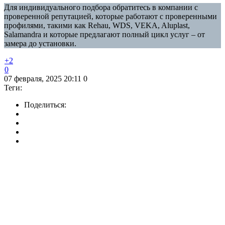
Для индивидуального подбора обратитесь в компании с
проверенной репутацией, которые работают с проверенными
профилями, такими как Rehau, WDS, VEKA, Aluplast,
Salamandra и которые предлагают полный цикл услуг – от
замера до установки.
+2
0
07 февраля, 2025 20:11
0
Теги:
Поделиться: