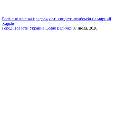
Російські війська продовжують скидати авіабомби на мирний
Харків
Город
Новости
Украина
Софія Величко
07 июля, 2026