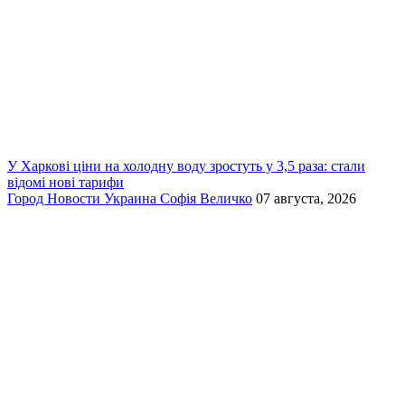
У Харкові ціни на холодну воду зростуть у 3,5 раза: стали
відомі нові тарифи
Город
Новости
Украина
Софія Величко
07 августа, 2026