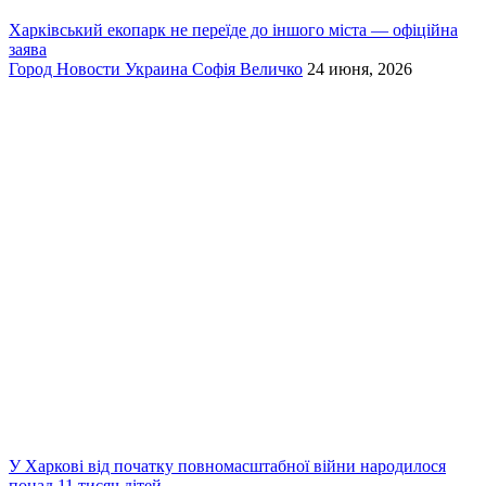
Харківський екопарк не переїде до іншого міста — офіційна
заява
Город
Новости
Украина
Софія Величко
24 июня, 2026
У Харкові від початку повномасштабної війни народилося
понад 11 тисяч дітей