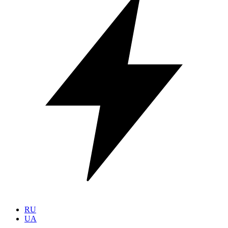
RU
UA