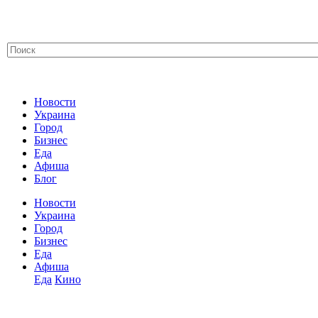
Новости
Украина
Город
Бизнес
Еда
Афиша
Блог
Новости
Украина
Город
Бизнес
Еда
Афиша
Еда
Кино