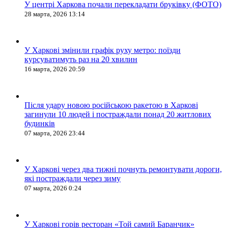
У центрі Харкова почали перекладати бруківку (ФОТО)
28 марта, 2026 13:14
У Харкові змінили графік руху метро: поїзди
курсуватимуть раз на 20 хвилин
16 марта, 2026 20:59
Після удару новою російською ракетою в Харкові
загинули 10 людей і постраждали понад 20 житлових
будинків
07 марта, 2026 23:44
У Харкові через два тижні почнуть ремонтувати дороги,
які постраждали через зиму
07 марта, 2026 0:24
У Харкові горів ресторан «Той самий Баранчик»