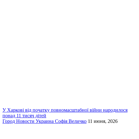
У Харкові від початку повномасштабної війни народилося
понад 11 тисяч дітей
Город
Новости
Украина
Софія Величко
11 июня, 2026