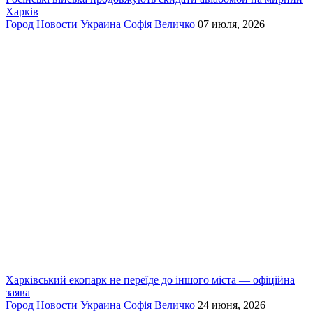
Харків
Город
Новости
Украина
Софія Величко
07 июля, 2026
Харківський екопарк не переїде до іншого міста — офіційна
заява
Город
Новости
Украина
Софія Величко
24 июня, 2026