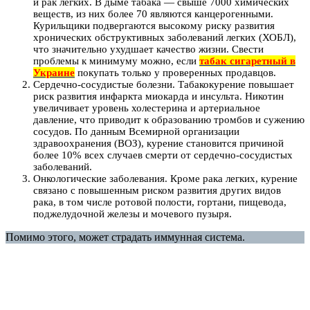
и рак легких. В дыме табака — свыше 7000 химических
веществ, из них более 70 являются канцерогенными.
Курильщики подвергаются высокому риску развития
хронических обструктивных заболеваний легких (ХОБЛ),
что значительно ухудшает качество жизни. Свести
проблемы к минимуму можно, если
табак сигаретный в
Украине
покупать только у проверенных продавцов.
Сердечно-сосудистые болезни. Табакокурение повышает
риск развития инфаркта миокарда и инсульта. Никотин
увеличивает уровень холестерина и артериальное
давление, что приводит к образованию тромбов и сужению
сосудов. По данным Всемирной организации
здравоохранения (ВОЗ), курение становится причиной
более 10% всех случаев смерти от сердечно-сосудистых
заболеваний.
Онкологические заболевания. Кроме рака легких, курение
связано с повышенным риском развития других видов
рака, в том числе ротовой полости, гортани, пищевода,
поджелудочной железы и мочевого пузыря.
Помимо этого, может страдать иммунная система.