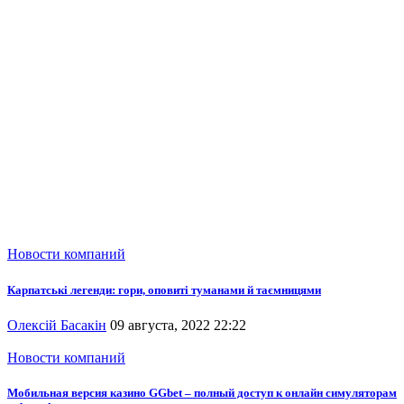
Новости компаний
Карпатські легенди: гори, оповиті туманами й таємницями
Олексій Басакін
09 августа, 2022 22:22
Новости компаний
Мобильная версия казино GGbet – полный доступ к онлайн симуляторам