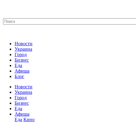
Новости
Украина
Город
Бизнес
Еда
Афиша
Блог
Новости
Украина
Город
Бизнес
Еда
Афиша
Еда
Кино