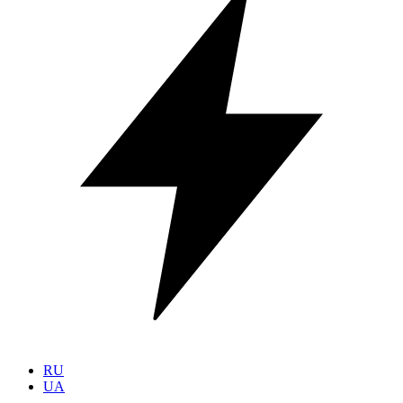
RU
UA