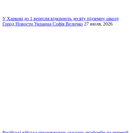
У Харкові до 1 вересня відкриють десяту підземну школу
Город
Новости
Украина
Софія Величко
27 июля, 2026
Російські війська продовжують скидати авіабомби на мирний