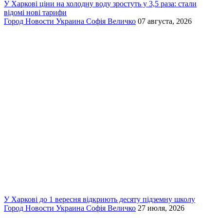
У Харкові ціни на холодну воду зростуть у 3,5 раза: стали
відомі нові тарифи
Город
Новости
Украина
Софія Величко
07 августа, 2026
У Харкові до 1 вересня відкриють десяту підземну школу
Город
Новости
Украина
Софія Величко
27 июля, 2026