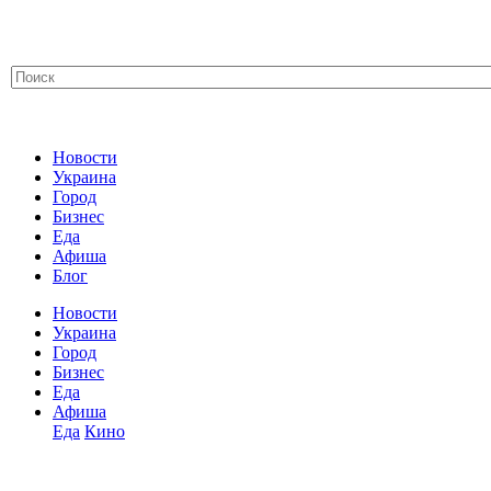
Новости
Украина
Город
Бизнес
Еда
Афиша
Блог
Новости
Украина
Город
Бизнес
Еда
Афиша
Еда
Кино