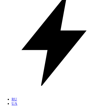
RU
UA