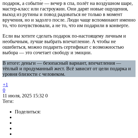
подарок, а событие — вечер в спа, полёт на воздушном шаре,
мастер-класс или гастроужин. Они дарят новые ощущения,
выход из рутины и повод радоваться не только в момент
вручения, но и задолго после. Люди чаще вспоминают именно
то, что почувствовали, а не то, что им подарили в конверте.
Если вы хотите сделать подарок по-настоящему личным и
необычным, лучше выбрать впечатление. А чтобы не
ошибиться, можно подарить сертификат с возможностью
выбора — это сочетает свободу и эмоции.
В итоге: деньги — безопасный вариант, впечатления —
тёплый и продуманный жест. Всё зависит от цели подарка и
уровня близости с человеком.
+1
0
11 июля, 2025 15:32
0
Теги:
Поделиться: