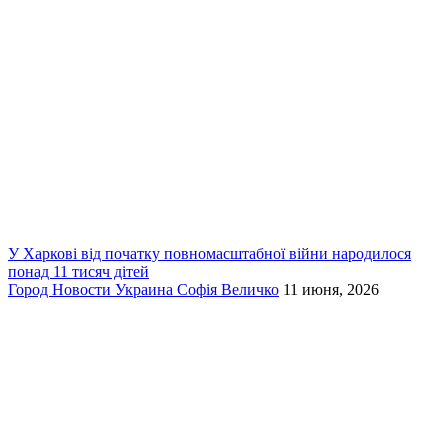
У Харкові від початку повномасштабної війни народилося
понад 11 тисяч дітей
Город
Новости
Украина
Софія Величко
11 июня, 2026