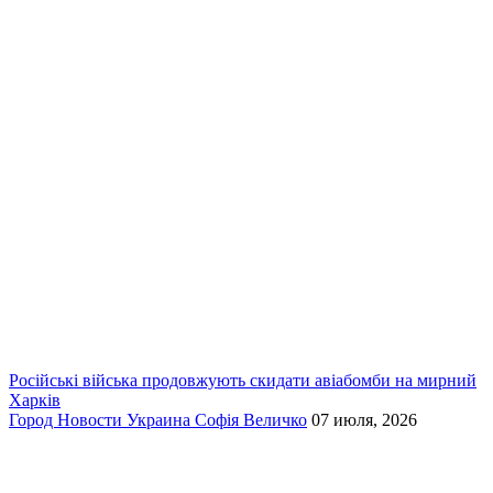
Російські війська продовжують скидати авіабомби на мирний
Харків
Город
Новости
Украина
Софія Величко
07 июля, 2026