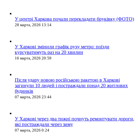
У центрі Харкова почали перекладати бруківку (ФОТО)
28 марта, 2026 13:14
У Харкові змінили графік руху метро: поїзди
курсуватимуть раз на 20 хвилин
16 марта, 2026 20:59
Після удару новою російською ракетою в Харкові
загинули 10 людей і постраждали понад 20 житлових
будинків
07 марта, 2026 23:44
У Харкові через два тижні почнуть ремонтувати дороги,
які постраждали через зиму
07 марта, 2026 0:24