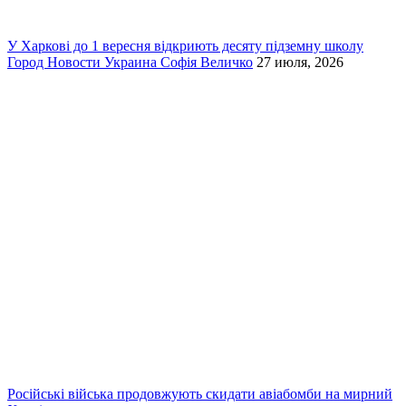
У Харкові до 1 вересня відкриють десяту підземну школу
Город
Новости
Украина
Софія Величко
27 июля, 2026
Російські війська продовжують скидати авіабомби на мирний