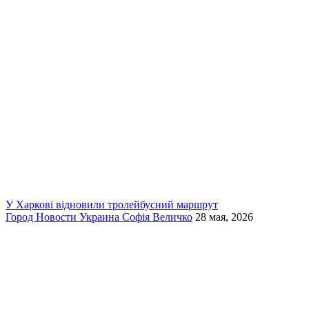
У Харкові відновили тролейбусний маршрут
Город
Новости
Украина
Софія Величко
28 мая, 2026