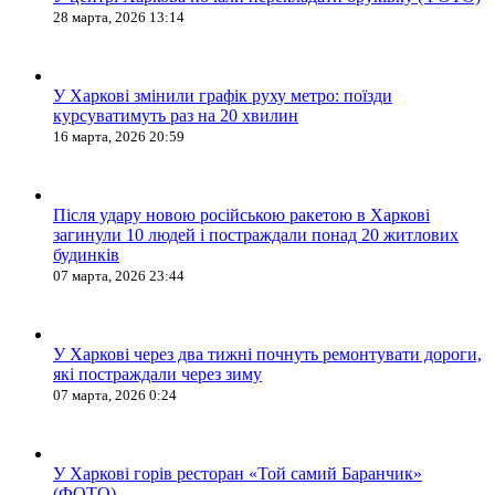
28 марта, 2026 13:14
У Харкові змінили графік руху метро: поїзди
курсуватимуть раз на 20 хвилин
16 марта, 2026 20:59
Після удару новою російською ракетою в Харкові
загинули 10 людей і постраждали понад 20 житлових
будинків
07 марта, 2026 23:44
У Харкові через два тижні почнуть ремонтувати дороги,
які постраждали через зиму
07 марта, 2026 0:24
У Харкові горів ресторан «Той самий Баранчик»
(ФОТО)