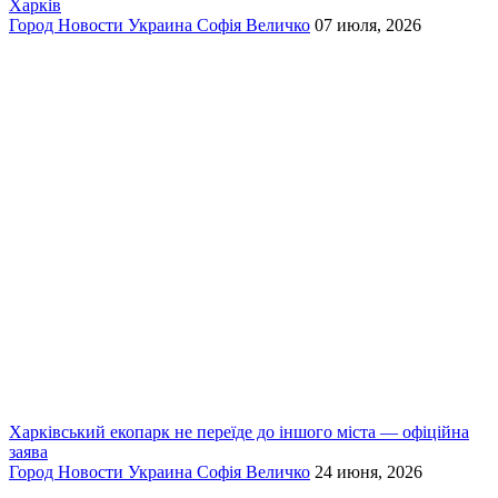
Харків
Город
Новости
Украина
Софія Величко
07 июля, 2026
Харківський екопарк не переїде до іншого міста — офіційна
заява
Город
Новости
Украина
Софія Величко
24 июня, 2026