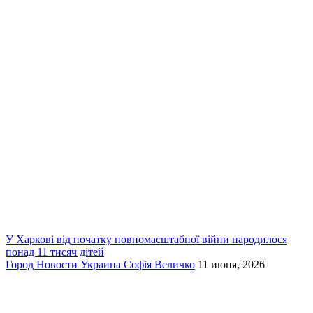
У Харкові від початку повномасштабної війни народилося
понад 11 тисяч дітей
Город
Новости
Украина
Софія Величко
11 июня, 2026