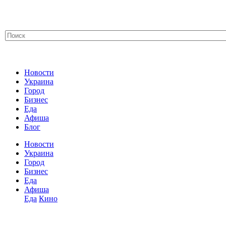
Новости
Украина
Город
Бизнес
Еда
Афиша
Блог
Новости
Украина
Город
Бизнес
Еда
Афиша
Еда
Кино