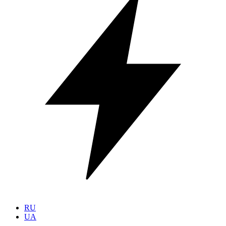
RU
UA