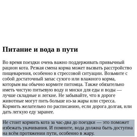
Питание и вода в пути
Во время поездки очень важно поддерживать привычный
рацион кота. Резкая смена корма может вызвать расстройство
пищеварения, особенно в стрессовой ситуации. Возьмите с
собой достаточный запас сухого или влажного корма,
которым вы обычно кормите питомца. Также обязательно
иметь чистую питьевую воду и миски для еды и воды —
лучше складные и легкие. Не забывайте, что в дороге
животные могут пить больше из-за жары или стресса.
Кормить желательно по расписанию, если дорога долгая, или
дать легкую еду заранее.
Не стоит кормить кота за час-два до поездки — это поможет
избежать укачивания. И помните, вода должна быть доступна
на всём протяжении пути, особенно в жару.