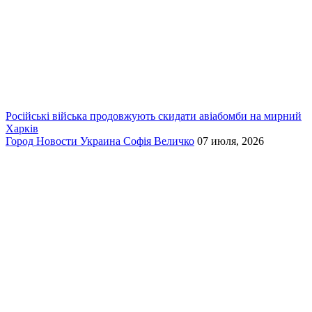
Російські війська продовжують скидати авіабомби на мирний
Харків
Город
Новости
Украина
Софія Величко
07 июля, 2026