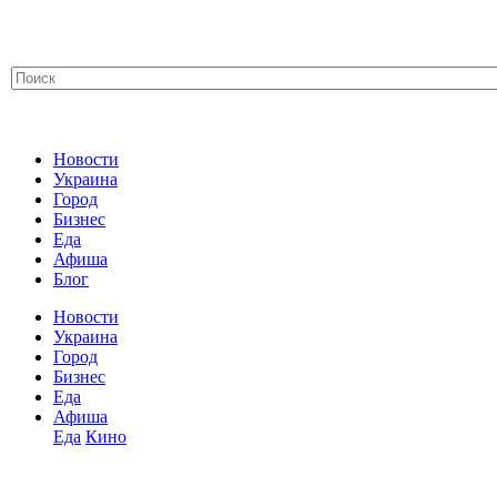
Новости
Украина
Город
Бизнес
Еда
Афиша
Блог
Новости
Украина
Город
Бизнес
Еда
Афиша
Еда
Кино