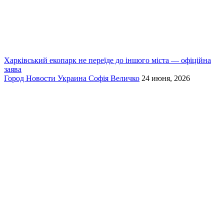
Харківський екопарк не переїде до іншого міста — офіційна
заява
Город
Новости
Украина
Софія Величко
24 июня, 2026