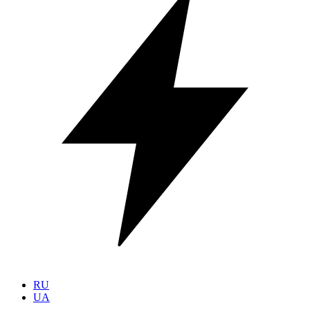
RU
UA