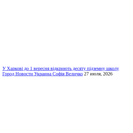
У Харкові до 1 вересня відкриють десяту підземну школу
Город
Новости
Украина
Софія Величко
27 июля, 2026