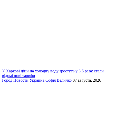
У Харкові ціни на холодну воду зростуть у 3,5 раза: стали
відомі нові тарифи
Город
Новости
Украина
Софія Величко
07 августа, 2026