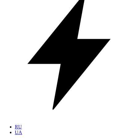
RU
UA