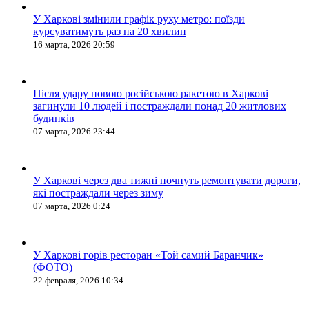
У Харкові змінили графік руху метро: поїзди
курсуватимуть раз на 20 хвилин
16 марта, 2026 20:59
Після удару новою російською ракетою в Харкові
загинули 10 людей і постраждали понад 20 житлових
будинків
07 марта, 2026 23:44
У Харкові через два тижні почнуть ремонтувати дороги,
які постраждали через зиму
07 марта, 2026 0:24
У Харкові горів ресторан «Той самий Баранчик»
(ФОТО)
22 февраля, 2026 10:34