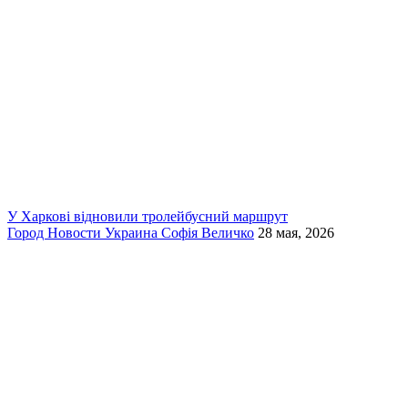
У Харкові відновили тролейбусний маршрут
Город
Новости
Украина
Софія Величко
28 мая, 2026