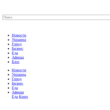
Новости
Украина
Город
Бизнес
Еда
Афиша
Блог
Новости
Украина
Город
Бизнес
Еда
Афиша
Еда
Кино