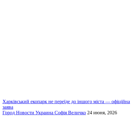
Харківський екопарк не переїде до іншого міста — офіційна
заява
Город
Новости
Украина
Софія Величко
24 июня, 2026