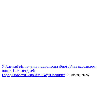
У Харкові від початку повномасштабної війни народилося
понад 11 тисяч дітей
Город
Новости
Украина
Софія Величко
11 июня, 2026