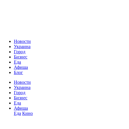
Новости
Украина
Город
Бизнес
Еда
Афиша
Блог
Новости
Украина
Город
Бизнес
Еда
Афиша
Еда
Кино