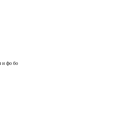
 и фо бо