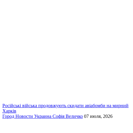
Російські війська продовжують скидати авіабомби на мирний
Харків
Город
Новости
Украина
Софія Величко
07 июля, 2026