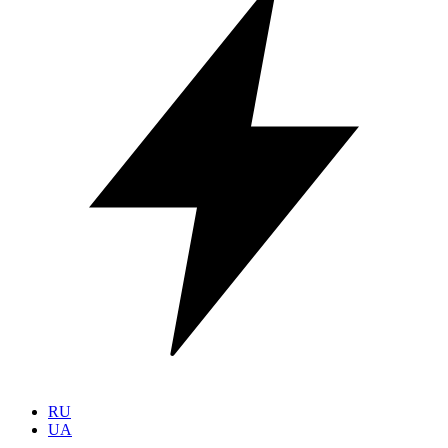
RU
UA