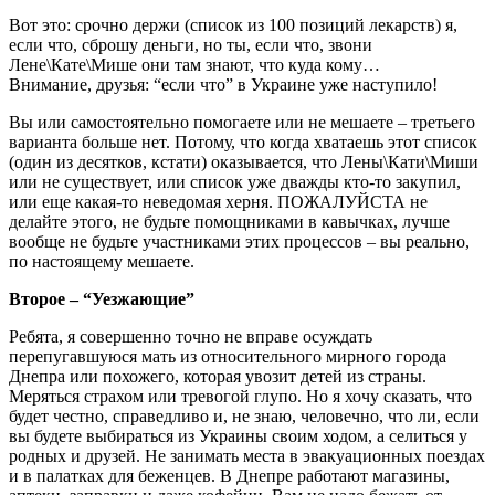
Вот это: срочно держи (список из 100 позиций лекарств) я,
если что, сброшу деньги, но ты, если что, звони
Лене\Кате\Мише они там знают, что куда кому…
Внимание, друзья: “если что” в Украине уже наступило!
Вы или самостоятельно помогаете или не мешаете – третьего
варианта больше нет. Потому, что когда хватаешь этот список
(один из десятков, кстати) оказывается, что Лены\Кати\Миши
или не существует, или список уже дважды кто-то закупил,
или еще какая-то неведомая херня. ПОЖАЛУЙСТА не
делайте этого, не будьте помощниками в кавычках, лучше
вообще не будьте участниками этих процессов – вы реально,
по настоящему мешаете.
Второе – “Уезжающие”
Ребята, я совершенно точно не вправе осуждать
перепугавшуюся мать из относительного мирного города
Днепра или похожего, которая увозит детей из страны.
Меряться страхом или тревогой глупо. Но я хочу сказать, что
будет честно, справедливо и, не знаю, человечно, что ли, если
вы будете выбираться из Украины своим ходом, а селиться у
родных и друзей. Не занимать места в эвакуационных поездах
и в палатках для беженцев. В Днепре работают магазины,