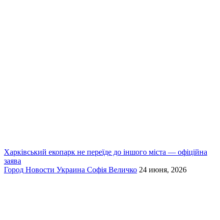
Харківський екопарк не переїде до іншого міста — офіційна
заява
Город
Новости
Украина
Софія Величко
24 июня, 2026