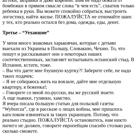
аптеки, заправки и даже кофейни. Вам не надо бежать от
бомбежки в прямом смысле слова “в чем есть”, схватив только
ребенка в руки. Вы можете спокойно собраться, выстроить
логистику, найти жилье. ПОЖАЛУЙСТА не отнимайте шанс
у тех, кто реально остался без дома, одежды, еды, денег.
Третье – “Уехавшие”
У меня много знакомых харьковчан, которые с детьми
выехали из Украины в Польшу, Словакию, Чехию. То, что
пишут и рассказывают они о некоторых наших
соотечественниках, заставляет испытывать испанский стыд. В
Испании, кстати, тоже.
– Вы что даете мне бэушную куртку?! Заберите себе, не надо
таких подачек;
– Я не собираюсь жить на вокзале, дайте мне отдельную
квартиру, я беженка!;
– Говорите со мной по-русски, вы же русский знаете.
А еще пьянки, гулянки, хамство.
Я вчера писала большую статью для польской газеты
“Wyborcza”, где в рассказе о лицах войны, мне пришлось
капслоком извиняться за таких украинцев. Потому, что
реально стыдно. ПОЖАЛУЙСТА остановитесь, нам никто
ничего не должен, говорите европейцам спасибо столько раз,
сколько сможете.