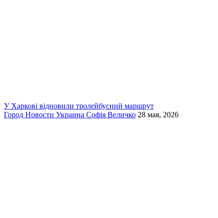
У Харкові відновили тролейбусний маршрут
Город
Новости
Украина
Софія Величко
28 мая, 2026