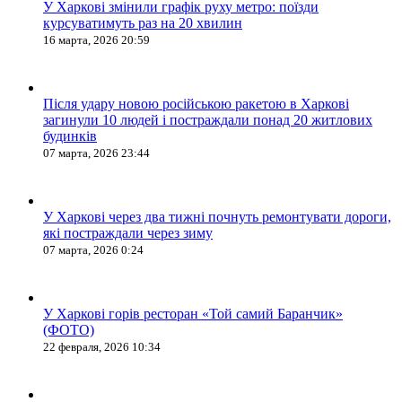
У Харкові змінили графік руху метро: поїзди
курсуватимуть раз на 20 хвилин
16 марта, 2026 20:59
Після удару новою російською ракетою в Харкові
загинули 10 людей і постраждали понад 20 житлових
будинків
07 марта, 2026 23:44
У Харкові через два тижні почнуть ремонтувати дороги,
які постраждали через зиму
07 марта, 2026 0:24
У Харкові горів ресторан «Той самий Баранчик»
(ФОТО)
22 февраля, 2026 10:34