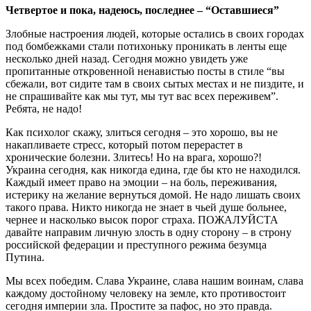
Четвертое и пока, надеюсь, последнее – “Оставшиеся”
Злобные настроения людей, которые остались в своих городах
под бомбежками стали потихоньку проникать в ленты еще
несколько дней назад. Сегодня можно увидеть уже
пропитанные откровенной ненавистью посты в стиле “вы
сбежали, вот сидите там в своих сытых местах и не пиздите, и
не спрашивайте как мы тут, мы тут вас всех переживем”.
Ребята, не надо!
Как психолог скажу, злиться сегодня – это хорошо, вы не
накапливаете стресс, который потом перерастет в
хронические болезни. Злитесь! Но на врага, хорошо?!
Украина сегодня, как никогда едина, где бы кто не находился.
Каждый имеет право на эмоции – на боль, переживания,
истерику на желание вернуться домой. Не надо лишать своих
такого права. Никто никогда не знает в чьей душе больнее,
чернее и насколько высок порог страха. ПОЖАЛУЙСТА
давайте направим личную злость в одну сторону – в строну
российской федерации и преступного режима безумца
Путина.
Мы всех победим. Слава Украине, слава нашим воинам, слава
каждому достойному человеку на земле, кто противостоит
сегодня империи зла. Простите за пафос, но это правда.