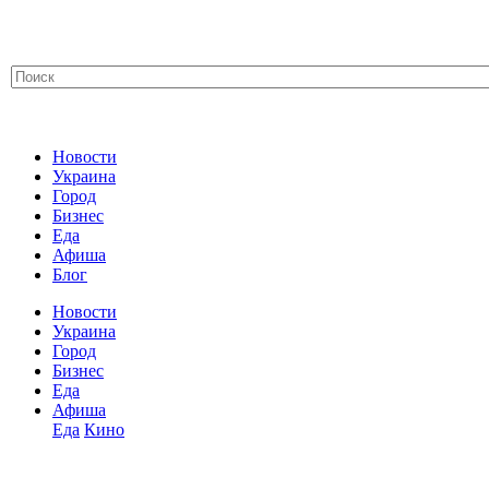
Новости
Украина
Город
Бизнес
Еда
Афиша
Блог
Новости
Украина
Город
Бизнес
Еда
Афиша
Еда
Кино