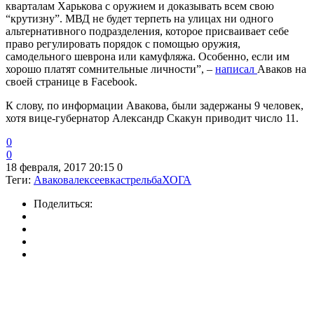
кварталам Харькова с оружием и доказывать всем свою
“крутизну”. МВД не будет терпеть на улицах ни одного
альтернативного подразделения, которое присваивает себе
право регулировать порядок с помощью оружия,
самодельного шеврона или камуфляжа. Особенно, если им
хорошо платят сомнительные личности”, –
написал
Аваков на
своей странице в Facebook.
К слову, по информации Авакова, были задержаны 9 человек,
хотя вице-губернатор Александр Скакун приводит число 11.
0
0
18 февраля, 2017 20:15
0
Теги:
Аваков
алексеевка
стрельба
ХОГА
Поделиться: