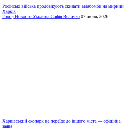
Російські війська продовжують скидати авіабомби на мирний
Харків
Город
Новости
Украина
Софія Величко
07 июля, 2026
Харківський екопарк не переїде до іншого міста — офіційна
заява