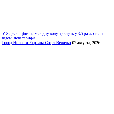
У Харкові ціни на холодну воду зростуть у 3,5 раза: стали
відомі нові тарифи
Город
Новости
Украина
Софія Величко
07 августа, 2026