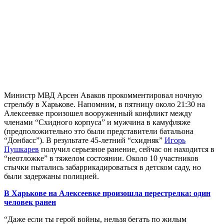
Министр МВД Арсен Аваков прокомментировал ночную
стрельбу в Харькове. Напомним, в пятницу около 21:30 на
Алексеевке произошел вооруженный конфликт между
членами “Схидного корпуса” и мужчина в камуфляже
(предположительно это были представители батальона
“Донбасс”). В результате 45-летний “схидняк”
Игорь
Пушкарев
получил серьезное ранение, сейчас он находится в
“неотложке” в тяжелом состоянии. Около 10 участников
стычки пытались забаррикадироваться в детском саду, но
были задержаны полицией.
В Харькове на Алексеевке произошла перестрелка: один
человек ранен
“Даже если ты герой войны, нельзя бегать по жилым