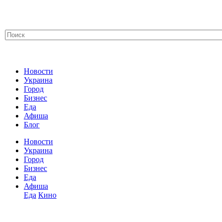
Новости
Украина
Город
Бизнес
Еда
Афиша
Блог
Новости
Украина
Город
Бизнес
Еда
Афиша
Еда
Кино