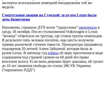
эксперты использовали немецкий внедорожник той же
модели.
Смертельная авария на Сумской: за рулем Lexus была
дочь бизнесмена
Напомним, страшное ДТП возле “градусника”
произошло
в
среду, 18 октября. После столкновения Volkswagen и Lexus
“японца” отбросило на тротуар, где стояла группа пешеходов.
В результате пять человек погибли, еще шесть получили
травмы различной степени тяжести. Прокуратура предъявила
подозрения 20-летней Алене Зайцевой, которая была за
рулем Lexus. В пятницу суд
избрал
ей меру пресечения в виде
содержания под стражей сроком на 60 дней без права
внесения залога. Если вина девушки будет доказана, ей грозит
до 10 лет лишения свободы по статье 286 УК Украины
(“нарушение ПДД”).