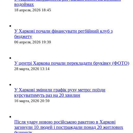
водоймах
18 апреля, 2026 18:45
У Харкові почали фінансувати регбійний клуб з
бюджету
06 апреля, 2026 19:39
У центрі Харкова почали перекладати бруківку (ФОТО)
28 марта, 2026 13:14
У Харкові змінили графік руху метро: поїзди
курсуватимуть раз на 20 хвилин
16 марта, 2026 20:59
Після удару новою російською ракетою в Харкові
загинули 10 людей і постраждали понад 20 житлових
будинків