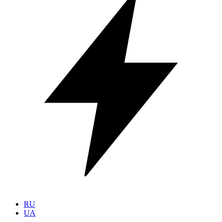
RU
UA