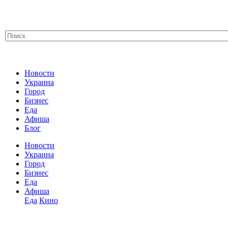
Новости
Украина
Город
Бизнес
Еда
Афиша
Блог
Новости
Украина
Город
Бизнес
Еда
Афиша
Еда
Кино