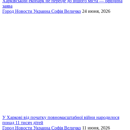
Харківський екопарк не переїде до іншого міста — офіційна
заява
Город
Новости
Украина
Софія Величко
24 июня, 2026
У Харкові від початку повномасштабної війни народилося
понад 11 тисяч дітей
Город
Новости
Украина
Софія Величко
11 июня, 2026