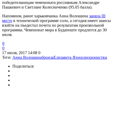
победительницам чемпионата россиянкам Александре
Пашкевич и Светлане Колесниченко (95.05 балла).
Напомним, ранее харьковчанка Анна Волошина
заняла III
место
в технической программе соло, а сегодня имеет шансы
взойти на пьедестал почета по результатам произвольной
программы. Чемпионат мира в Будапеште продлится до 30
июля.
0
0
17 июля, 2017 14:08
0
Теги:
Анна Волошина
бронза
Елизавета Яхно
синхронистки
Поделиться: