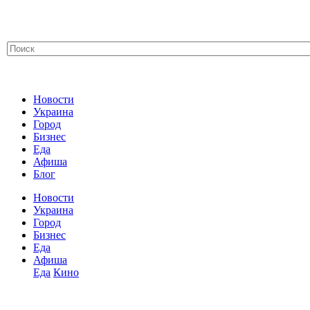
Новости
Украина
Город
Бизнес
Еда
Афиша
Блог
Новости
Украина
Город
Бизнес
Еда
Афиша
Еда
Кино