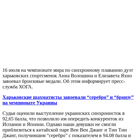
16 июля на чемпионате мира по синхронному плаванию дуэт
харьковских спортсменок Анна Волошина и Елизавета Яхно
завоевал бронзовые медали. Об этом информирует пресс-
служба ХОГА.
Харьковские шахматисты завоевали “серебро” и “бронзу”
на чемпионате Украины
Судьи оценили выступление украинских синхронисток в
92,65 балла, что позволило им опередить конкуренток из
Испании и Японии. Однако наши девушки не смогли
приблизиться к китайской паре Вен Вен Джанг и Тин Тин
Джанг, получившим “серебро” с показателем в 94.08 балла и