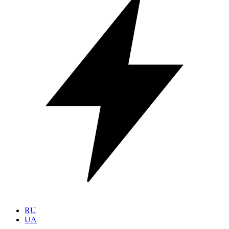
RU
UA