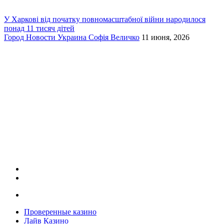
У Харкові від початку повномасштабної війни народилося
понад 11 тисяч дітей
Город
Новости
Украина
Софія Величко
11 июня, 2026
Проверенные казино
Лайв Казино