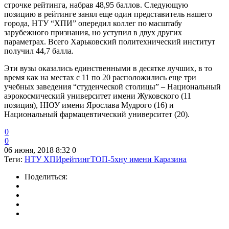
строчке рейтинга, набрав 48,95 баллов. Следующую
позицию в рейтинге занял еще один представитель нашего
города, НТУ “ХПИ” опередил коллег по масштабу
зарубежного признания, но уступил в двух других
параметрах. Всего Харьковский политехнический институт
получил 44,7 балла.
Эти вузы оказались единственными в десятке лучших, в то
время как на местах с 11 по 20 расположились еще три
учебных заведения “студенческой столицы” – Национальный
аэрокосмический университет имени Жуковского (11
позиция), НЮУ имени Ярослава Мудрого (16) и
Национальный фармацевтический университет (20).
0
0
06 июня, 2018 8:32
0
Теги:
НТУ ХПИ
рейтинг
ТОП-5
хну имени Каразина
Поделиться: