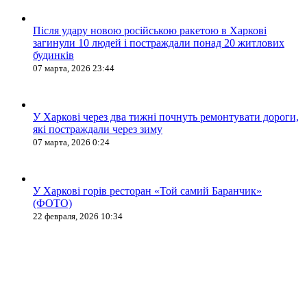
Після удару новою російською ракетою в Харкові
загинули 10 людей і постраждали понад 20 житлових
будинків
07 марта, 2026 23:44
У Харкові через два тижні почнуть ремонтувати дороги,
які постраждали через зиму
07 марта, 2026 0:24
У Харкові горів ресторан «Той самий Баранчик»
(ФОТО)
22 февраля, 2026 10:34