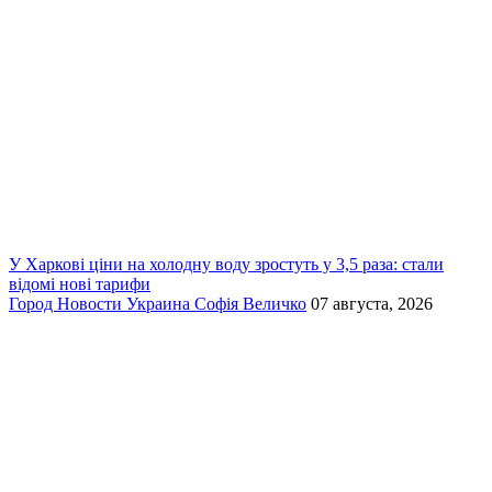
У Харкові ціни на холодну воду зростуть у 3,5 раза: стали
відомі нові тарифи
Город
Новости
Украина
Софія Величко
07 августа, 2026