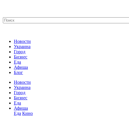
Новости
Украина
Город
Бизнес
Еда
Афиша
Блог
Новости
Украина
Город
Бизнес
Еда
Афиша
Еда
Кино