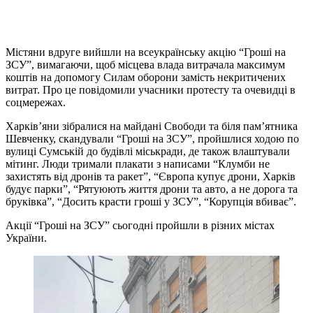
Містяни вдруге вийшли на всеукраїнську акцію “Гроші на
ЗСУ”, вимагаючи, щоб місцева влада витрачала максимум
коштів на допомогу Силам оборони замість некритичених
витрат. Про це повідомили учасники протесту та очевидці в
соцмережах.
Харків’яни зібралися на майдані Свободи та біля пам’ятника
Шевченку, скандували “Гроші на ЗСУ”, пройшлися ходою по
вулиці Сумській до будівлі міськради, де також влаштували
мітинг. Люди тримали плакати з написами “Клумби не
захистять від дронів та ракет”, “Європа купує дрони, Харків
будує парки”, “Рятуюють життя дрони та авто, а не дорога та
бруківка”, “Досить красти гроші у ЗСУ”, “Корупція вбиває”.
Акції “Гроші на ЗСУ” сьогодні пройшли в різних містах
України.