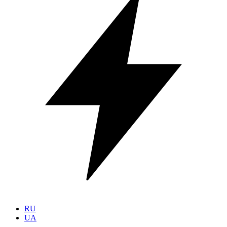
RU
UA