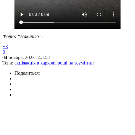
Фото: “Накипіло”.
+3
0
04 ноября, 2023 14:14
1
Теги:
акція
акція в харкові
гроші на зсу
мітинг
Поделиться: