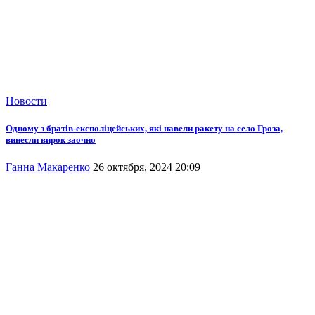
Новости
Одному з братів-експоліцейських, які навели ракету на село Гроза,
винесли вирок заочно
Ганна Макаренко
26 октября, 2024 20:09