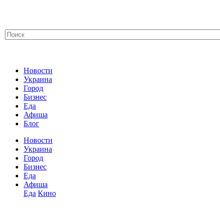
Новости
Украина
Город
Бизнес
Еда
Афиша
Блог
Новости
Украина
Город
Бизнес
Еда
Афиша
Еда
Кино