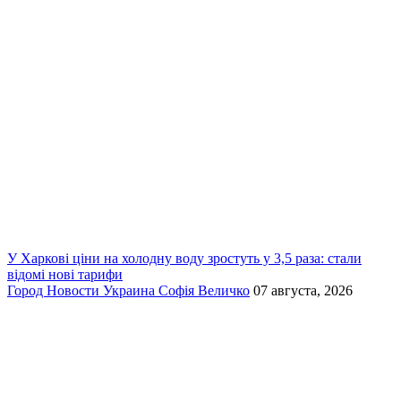
У Харкові ціни на холодну воду зростуть у 3,5 раза: стали
відомі нові тарифи
Город
Новости
Украина
Софія Величко
07 августа, 2026