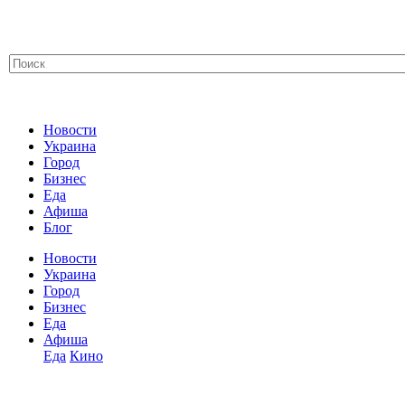
Новости
Украина
Город
Бизнес
Еда
Афиша
Блог
Новости
Украина
Город
Бизнес
Еда
Афиша
Еда
Кино