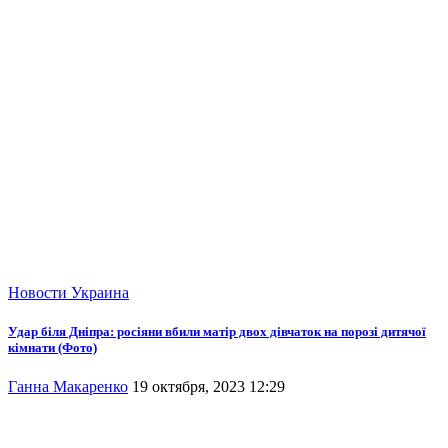
Новости
Украина
Удар біля Дніпра: росіяни вбили матір двох дівчаток на порозі дитячої
кімнати (Фото)
Ганна Макаренко
19 октября, 2023 12:29