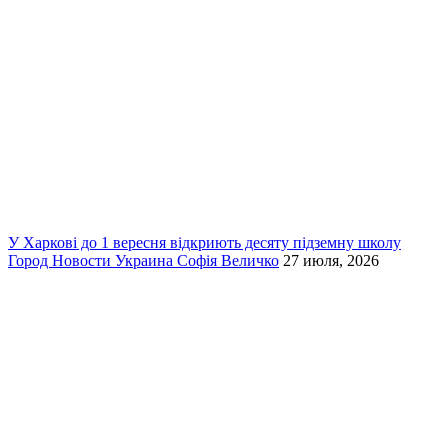
У Харкові до 1 вересня відкриють десяту підземну школу
Город
Новости
Украина
Софія Величко
27 июля, 2026