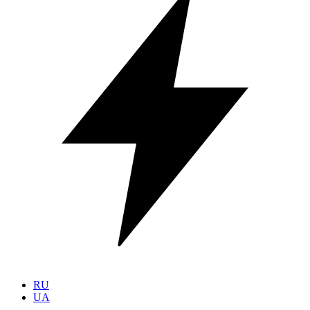
RU
UA