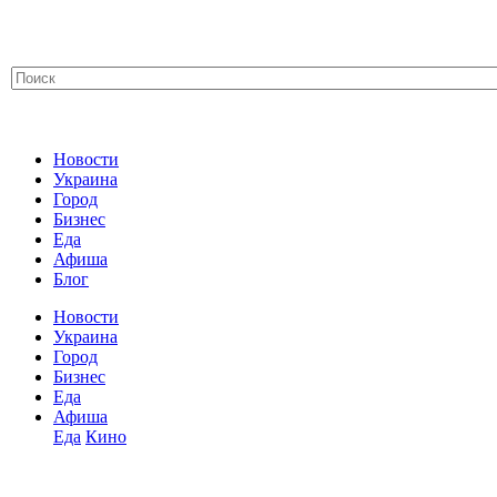
Новости
Украина
Город
Бизнес
Еда
Афиша
Блог
Новости
Украина
Город
Бизнес
Еда
Афиша
Еда
Кино