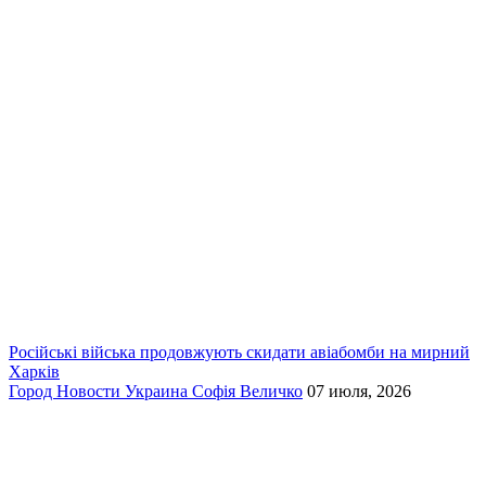
Російські війська продовжують скидати авіабомби на мирний
Харків
Город
Новости
Украина
Софія Величко
07 июля, 2026