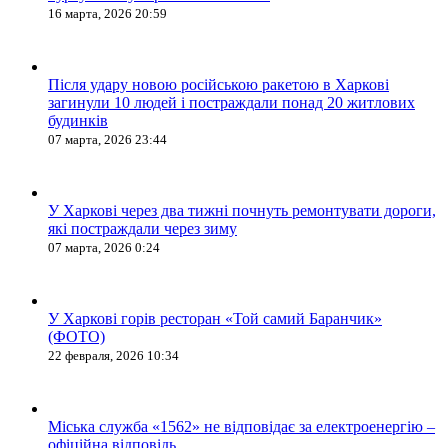
16 марта, 2026 20:59
Після удару новою російською ракетою в Харкові
загинули 10 людей і постраждали понад 20 житлових
будинків
07 марта, 2026 23:44
У Харкові через два тижні почнуть ремонтувати дороги,
які постраждали через зиму
07 марта, 2026 0:24
У Харкові горів ресторан «Той самий Баранчик»
(ФОТО)
22 февраля, 2026 10:34
Міська служба «1562» не відповідає за електроенергію –
офіційна відповідь