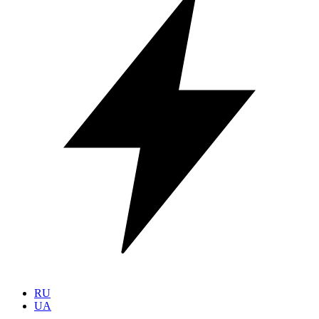
RU
UA