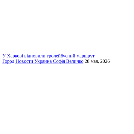
У Харкові відновили тролейбусний маршрут
Город
Новости
Украина
Софія Величко
28 мая, 2026