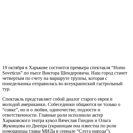
19 октября в Харькове состоится премьера спектакля “Homo
Soveticus” по пьесе Виктора Шендеровича. Наш город станет
четвертым по счету на маршруте труппы, которая с
понедельника отправилась во всеукраинский гастрольный
тур.
Спектакль представляет собой диалог старого еврея и
молодой американки. Собеседники общаются не только о
“совке”, но и о любви, одиночестве, подлости и
ответственности. Главные роли исполнили актер
Харьковского театра кукол Вячеслав Гиндин и Ольга
Жуковцова из Днепра (украинцам она известна по роли
помощницы главы МИДа в сериале “Слуга народа”).