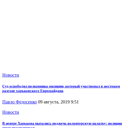
Новости
Суд освободил полковника милиции, который участвовал в жестоком
разгоне харьковского Евромайдана
Павло Федосенко
09 августа, 2019 9:51
Новости
В центре Харькова пытались поджечь волонтерскую палатку: полиция
ищет преступников