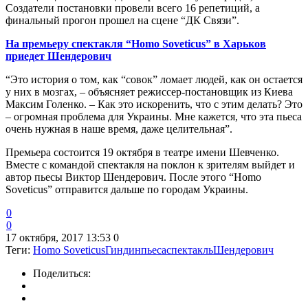
Создатели постановки провели всего 16 репетиций, а
финальный прогон прошел на сцене “ДК Связи”.
На премьеру спектакля “Homo Soveticus” в Харьков
приедет Шендерович
“Это история о том, как “совок” ломает людей, как он остается
у них в мозгах, – объясняет режиссер-постановщик из Киева
Максим Голенко. – Как это искоренить, что с этим делать? Это
– огромная проблема для Украины. Мне кажется, что эта пьеса
очень нужная в наше время, даже целительная”.
Премьера состоится 19 октября в театре имени Шевченко.
Вместе с командой спектакля на поклон к зрителям выйдет и
автор пьесы Виктор Шендерович. После этого “Homo
Soveticus” отправится дальше по городам Украины.
0
0
17 октября, 2017 13:53
0
Теги:
Homo Soveticus
Гиндин
пьеса
спектакль
Шендерович
Поделиться: