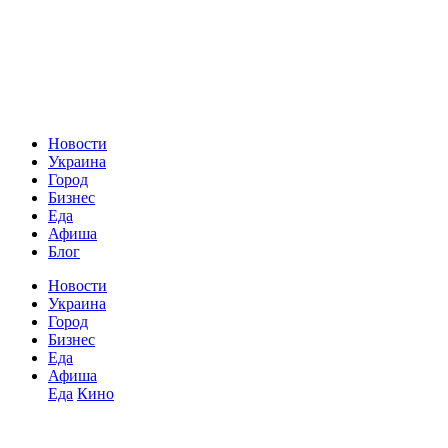
Новости
Украина
Город
Бизнес
Еда
Афиша
Блог
Новости
Украина
Город
Бизнес
Еда
Афиша
Еда
Кино