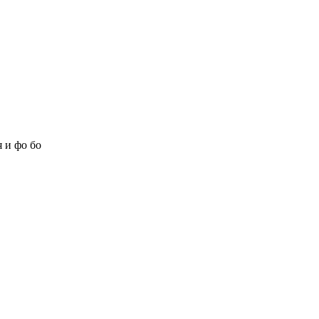
 и фо бо