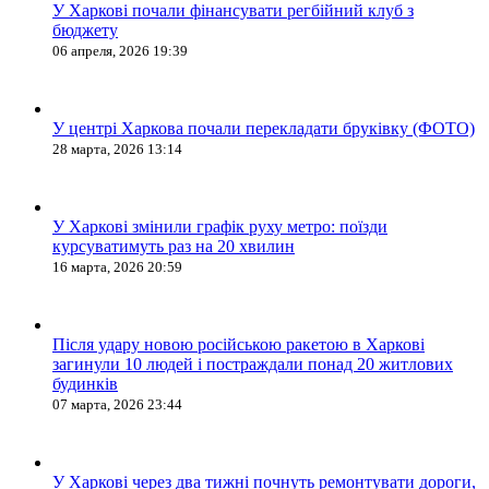
У Харкові почали фінансувати регбійний клуб з
бюджету
06 апреля, 2026 19:39
У центрі Харкова почали перекладати бруківку (ФОТО)
28 марта, 2026 13:14
У Харкові змінили графік руху метро: поїзди
курсуватимуть раз на 20 хвилин
16 марта, 2026 20:59
Після удару новою російською ракетою в Харкові
загинули 10 людей і постраждали понад 20 житлових
будинків
07 марта, 2026 23:44
У Харкові через два тижні почнуть ремонтувати дороги,