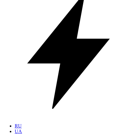
RU
UA