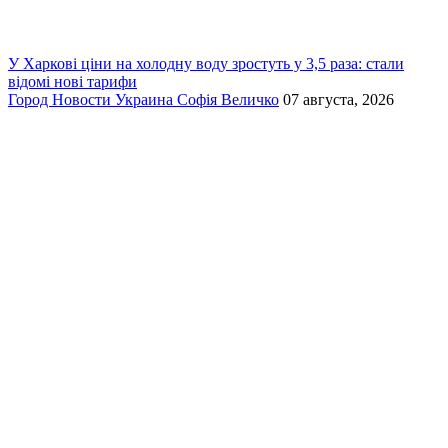
У Харкові ціни на холодну воду зростуть у 3,5 раза: стали
відомі нові тарифи
Город
Новости
Украина
Софія Величко
07 августа, 2026