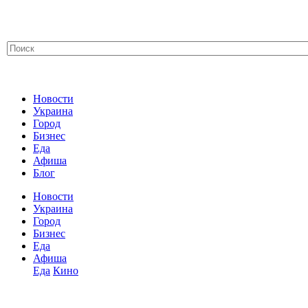
Новости
Украина
Город
Бизнес
Еда
Афиша
Блог
Новости
Украина
Город
Бизнес
Еда
Афиша
Еда
Кино