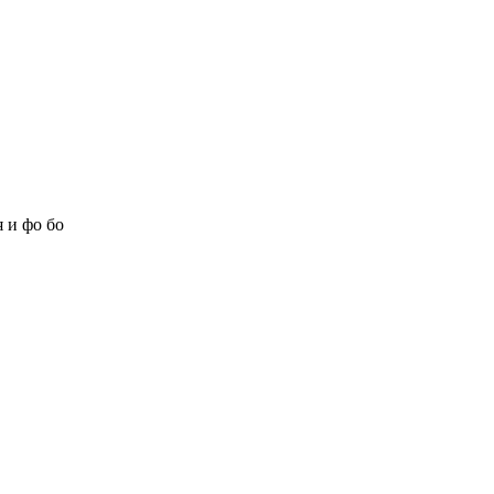
 и фо бо