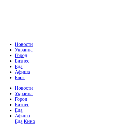
Новости
Украина
Город
Бизнес
Еда
Афиша
Блог
Новости
Украина
Город
Бизнес
Еда
Афиша
Еда
Кино