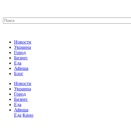
Новости
Украина
Город
Бизнес
Еда
Афиша
Блог
Новости
Украина
Город
Бизнес
Еда
Афиша
Еда
Кино