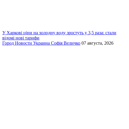
У Харкові ціни на холодну воду зростуть у 3,5 раза: стали
відомі нові тарифи
Город
Новости
Украина
Софія Величко
07 августа, 2026