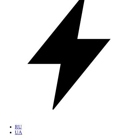
RU
UA