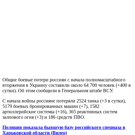
Общие боевые потери россиян с начала полномасштабного
вторжения в Украину составили около 64 700 человек (+400 в
сутки). Об этом сообщили в Генеральном штабе ВСУ.
С начала войны россияне потеряли 2524 танка (+3 в сутки),
5179 боевых бронированных машин (+7), 1582
артиллерийские системы (+16), 365 реактивных систем
залпового огня (+3) и 186 средств ПВО.
Полиция показала бывшую базу российского спецназа в
Харьковской области (Видео)