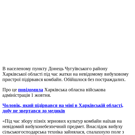
В населеному пункту Донець Чугуївського району
Харківської області під час жатки на невідомому вибуховому
пристрої підірвався комбайн. Обійшлося без постраждалих.
Про це
повідомила
Харківська обласна військова
адміністрація 1 жовтня.
Чоловік, який підірвався на міні в Харківській області,
добу не звертався до медиків
«Під час збору пізніх зернових культур комбайн наїхав на
невідомий вибухонебезпечний предмет. Внаслідок вибуху
сільськогосподарська техніка зайнялася, спалахнуло поле з