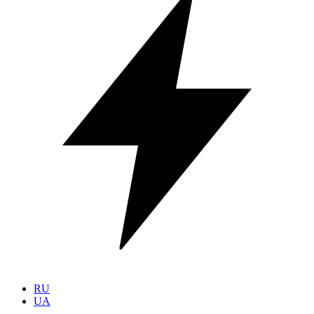
RU
UA