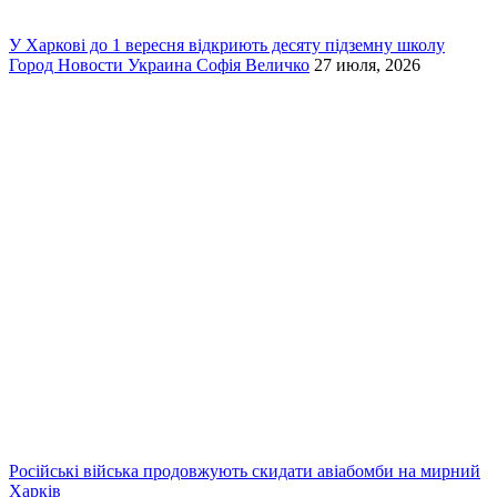
У Харкові до 1 вересня відкриють десяту підземну школу
Город
Новости
Украина
Софія Величко
27 июля, 2026
Російські війська продовжують скидати авіабомби на мирний
Харків