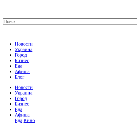
Новости
Украина
Город
Бизнес
Еда
Афиша
Блог
Новости
Украина
Город
Бизнес
Еда
Афиша
Еда
Кино