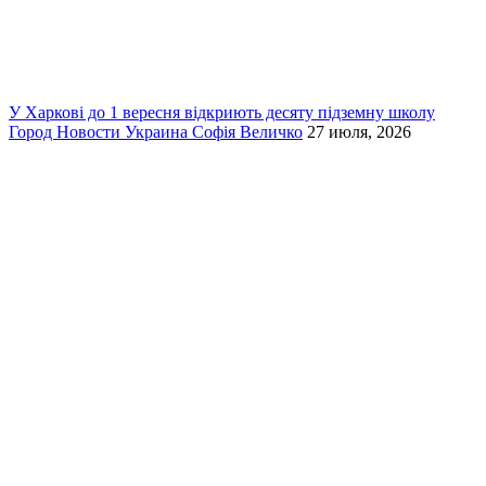
У Харкові до 1 вересня відкриють десяту підземну школу
Город
Новости
Украина
Софія Величко
27 июля, 2026