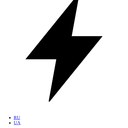
RU
UA