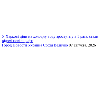
У Харкові ціни на холодну воду зростуть у 3,5 раза: стали
відомі нові тарифи
Город
Новости
Украина
Софія Величко
07 августа, 2026