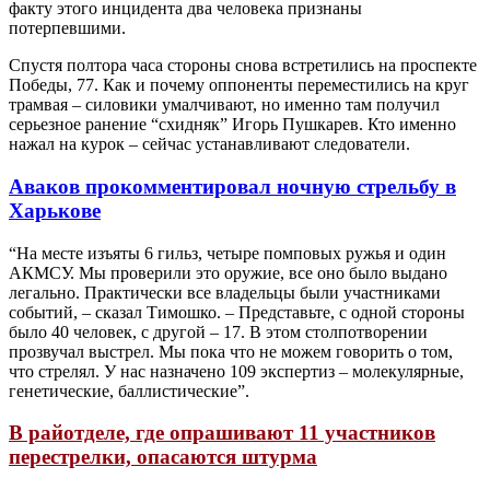
факту этого инцидента два человека признаны
потерпевшими.
Спустя полтора часа стороны снова встретились на проспекте
Победы, 77. Как и почему оппоненты переместились на круг
трамвая – силовики умалчивают, но именно там получил
серьезное ранение “схидняк” Игорь Пушкарев. Кто именно
нажал на курок – сейчас устанавливают следователи.
Аваков прокомментировал ночную стрельбу в
Харькове
“На месте изъяты 6 гильз, четыре помповых ружья и один
АКМСУ. Мы проверили это оружие, все оно было выдано
легально. Практически все владельцы были участниками
событий, – сказал Тимошко. – Представьте, с одной стороны
было 40 человек, с другой – 17. В этом столпотворении
прозвучал выстрел. Мы пока что не можем говорить о том,
что стрелял. У нас назначено 109 экспертиз – молекулярные,
генетические, баллистические”.
В райотделе, где опрашивают 11 участников
перестрелки, опасаются штурма