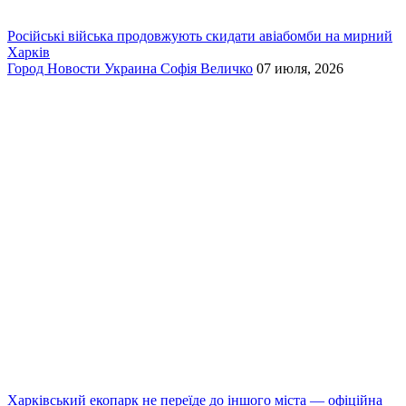
Російські війська продовжують скидати авіабомби на мирний
Харків
Город
Новости
Украина
Софія Величко
07 июля, 2026
Харківський екопарк не переїде до іншого міста — офіційна