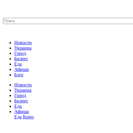
Новости
Украина
Город
Бизнес
Еда
Афиша
Блог
Новости
Украина
Город
Бизнес
Еда
Афиша
Еда
Кино