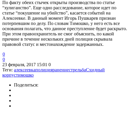
По факту обеих стычек открыты производства по статье
“хулиганство”. Еще одно расследование, которое идет по
статье “покушение на убийство”, касается событий на
Алексеевке. В данный момент Игорь Пушкарев признан
потерпевшим по делу. По словам Тимошко, у него есть все
основания полагать, что данное преступление будет раскрыто.
При этом правоохранитель не смог объяснить, по какой
причине в течение нескольких дней полиция скрывала
правовой статус и местонахождение задержанных.
0
0
23 февраля, 2017 15:01
0
Теги:
алексеевка
полиция
ранение
стрельба
Схидный
корпус
тимошко
Поделиться: