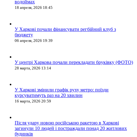
водоймах
18 апреля, 2026 18:45
У Харкові почали фінансувати регбійний клуб з
бюджету
06 апреля, 2026 19:39
У центрі Харкова почали перекладати бруківку (ФОТО)
28 марта, 2026 13:14
У Харкові змінили графік руху метро: поїзди
курсуватимуть раз на 20 хвилин
16 марта, 2026 20:59
Після удару новою російською ракетою в Харкові
загинули 10 людей і постраждали понад 20 житлових
будинків