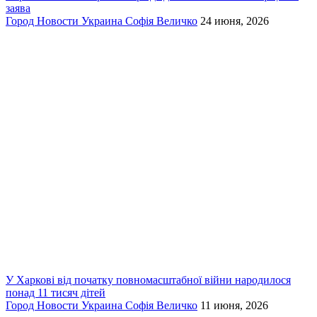
заява
Город
Новости
Украина
Софія Величко
24 июня, 2026
У Харкові від початку повномасштабної війни народилося
понад 11 тисяч дітей
Город
Новости
Украина
Софія Величко
11 июня, 2026