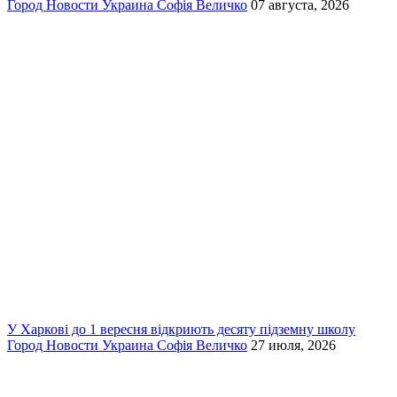
Город
Новости
Украина
Софія Величко
07 августа, 2026
У Харкові до 1 вересня відкриють десяту підземну школу
Город
Новости
Украина
Софія Величко
27 июля, 2026