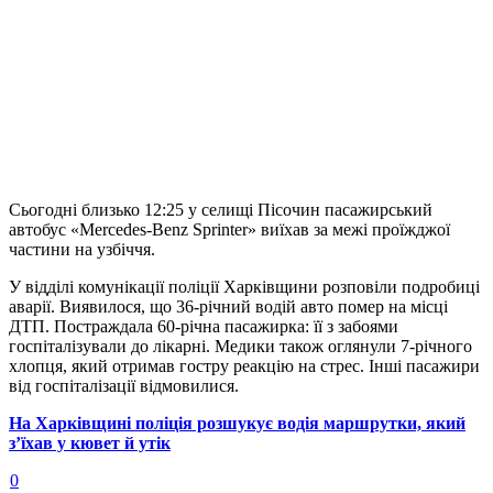
Сьогодні близько 12:25 у селищі Пісочин пасажирський
автобус «Mercedes-Benz Sprinter» виїхав за межі проїжджої
частини на узбіччя.
У відділі комунікації поліції Харківщини розповіли подробиці
аварії. Виявилося, що 36-річний водій авто помер на місці
ДТП. Постраждала 60-річна пасажирка: її з забоями
госпіталізували до лікарні. Медики також оглянули 7-річного
хлопця, який отримав гостру реакцію на стрес. Інші пасажири
від госпіталізації відмовилися.
На Харківщині поліція розшукує водія маршрутки, який
з’їхав у кювет й утік
0