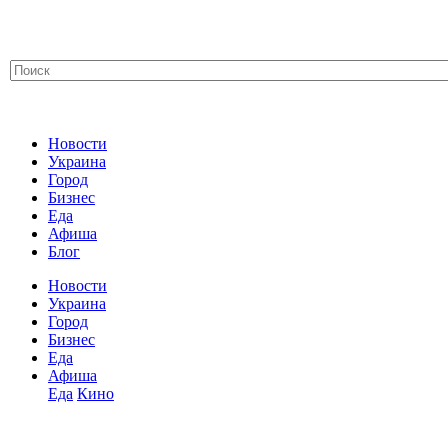
Новости
Украина
Город
Бизнес
Еда
Афиша
Блог
Новости
Украина
Город
Бизнес
Еда
Афиша
Еда
Кино