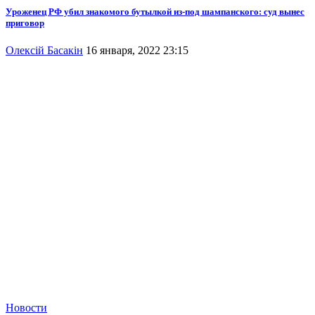
Уроженец РФ убил знакомого бутылкой из-под шампанского: суд вынес
приговор
Олексій Басакін
16 января, 2022 23:15
Новости