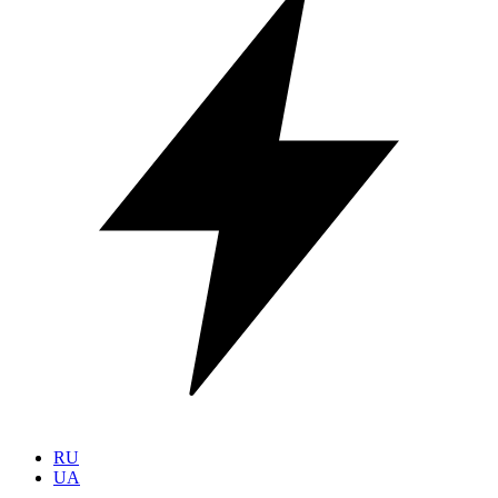
RU
UA