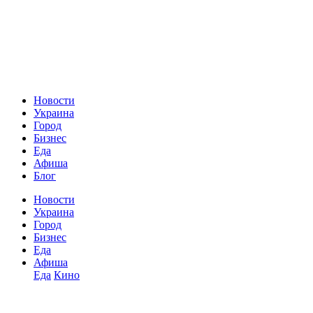
Новости
Украина
Город
Бизнес
Еда
Афиша
Блог
Новости
Украина
Город
Бизнес
Еда
Афиша
Еда
Кино