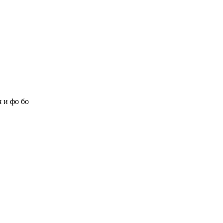
 и фо бо