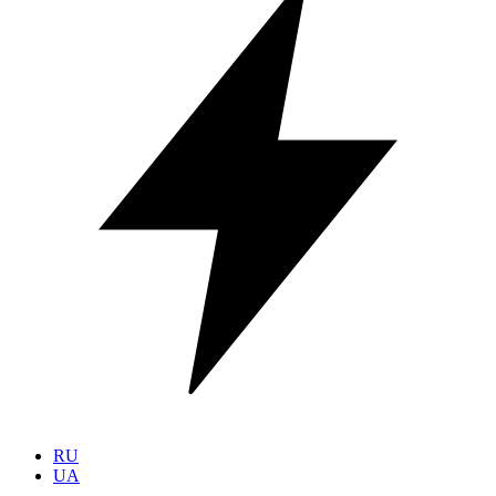
RU
UA