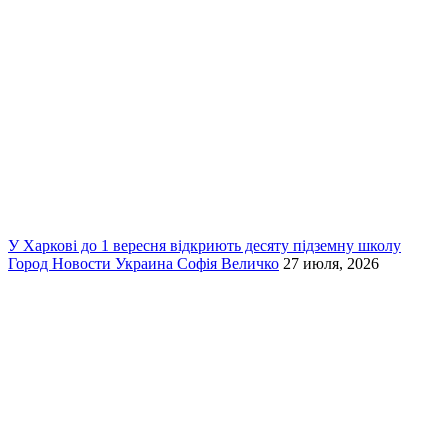
У Харкові до 1 вересня відкриють десяту підземну школу
Город
Новости
Украина
Софія Величко
27 июля, 2026