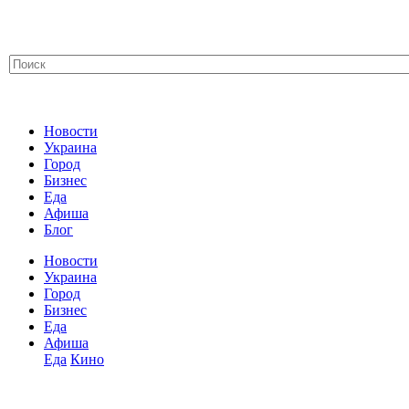
Новости
Украина
Город
Бизнес
Еда
Афиша
Блог
Новости
Украина
Город
Бизнес
Еда
Афиша
Еда
Кино