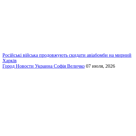
Російські війська продовжують скидати авіабомби на мирний
Харків
Город
Новости
Украина
Софія Величко
07 июля, 2026