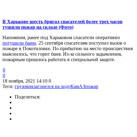
В Харькове шесть бригад спасателей более трех часов
тушили пожар на складе (Фото)
Напомним, ранее под Харьковом спасатели оперативно
потушили баню
. 25 сентября спасателям поступил вызов о
пожаре в Покотиловке. По прибытию на место происшествия
выяснилось, что горит баня. Из-за сильного задымления,
пожарным пришлось работать в специальной защите.
0
0
18 ноября, 2021 14:10
0
Теги:
грузовик
загорелся на ходу
КамАЗ
пожар
Поделиться: