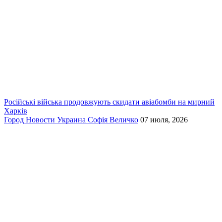
Російські війська продовжують скидати авіабомби на мирний
Харків
Город
Новости
Украина
Софія Величко
07 июля, 2026