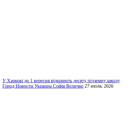
У Харкові до 1 вересня відкриють десяту підземну школу
Город
Новости
Украина
Софія Величко
27 июля, 2026