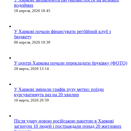
водоймах
18 апреля, 2026 18:45
У Харкові почали фінансувати регбійний клуб з
бюджету
06 апреля, 2026 19:39
У центрі Харкова почали перекладати бруківку (ФОТО)
28 марта, 2026 13:14
У Харкові змінили графік руху метро: поїзди
курсуватимуть раз на 20 хвилин
16 марта, 2026 20:59
Після удару новою російською ракетою в Харкові
загинули 10 людей і постраждали понад 20 житлових