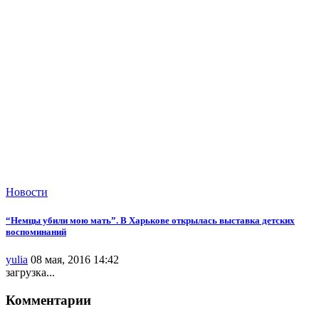
Новости
“Немцы убили мою мать”. В Харькове открылась выставка детских
воспоминаний
yulia
08 мая, 2016 14:42
загрузка...
Комментарии