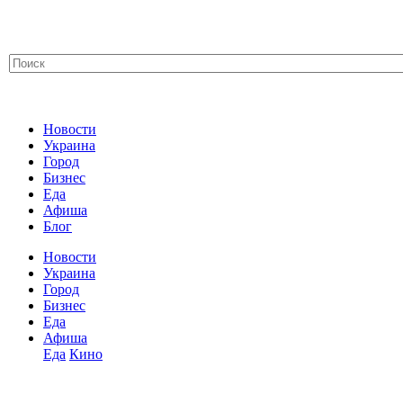
Новости
Украина
Город
Бизнес
Еда
Афиша
Блог
Новости
Украина
Город
Бизнес
Еда
Афиша
Еда
Кино