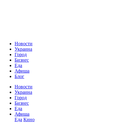
Новости
Украина
Город
Бизнес
Еда
Афиша
Блог
Новости
Украина
Город
Бизнес
Еда
Афиша
Еда
Кино