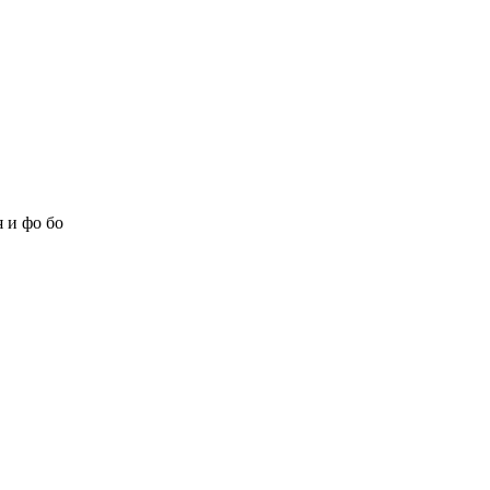
 и фо бо