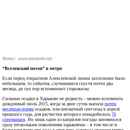
Фото: www.mirmetro.net
“Вселенский потоп” в метро
Если перед открытием Алексеевской линии затопление было
небольшим, то события, случившиеся спустя почти два
месяца, до сих пор вспоминают старожилы.
Сильные осадки в Харькове не редкость – можно вспомнить
дождливый июль 2015, когда за двое суток выпала
почти
месячная норма
осадков, или внезапный снегопад в апреле
прошлого года, для расчистки которого понадобилось
70
спецмашин
. Но лишь один из капризов погоды запомнился
сразу нескольким поколениям харьковчан – в том числе и
благодаря тому, что вода в этот день заливала станции метро.