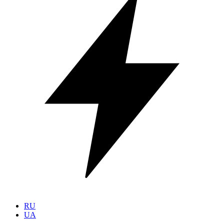
RU
UA