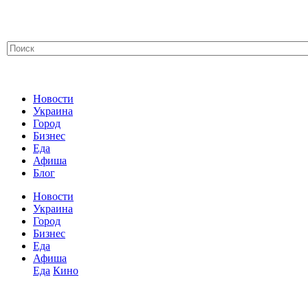
Новости
Украина
Город
Бизнес
Еда
Афиша
Блог
Новости
Украина
Город
Бизнес
Еда
Афиша
Еда
Кино