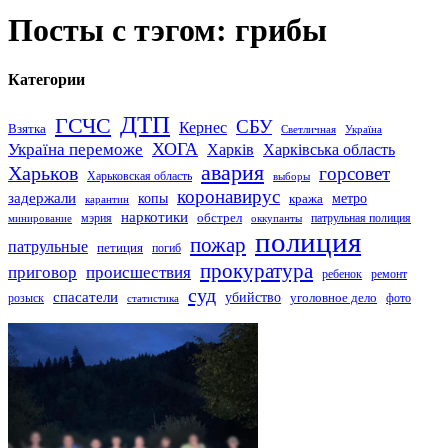
Посты с тэгом: грибы
Категории
ДТП
ГСЧС
СБУ
Кернес
Взятка
Светличная
Україна
Україна переможе
ХОГА
Харків
Харківська область
авария
Харьков
горсовет
Харьковская область
выборы
коронавирус
задержали
копы
кража
метро
карантин
наркотики
обстрел
мэрия
патрульная полиция
оккупанты
минирование
полиция
пожар
патрульные
петиция
погиб
прокуратура
приговор
происшествия
ремонт
ребенок
суд
спасатели
убийство
розыск
уголовное дело
статистика
фото