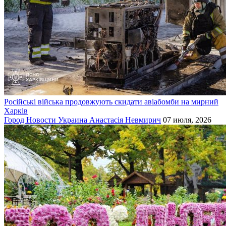
Російські війська продовжують скидати авіабомби на мирний
Харків
Город
Новости
Украина
Анастасія Невмирич
07 июля, 2026