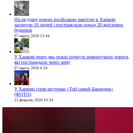
Після удару новою російською ракетою в Харкові
загинули 10 людей і постраждали понад 20 житлових
будинків
07 марта, 2026 23:44
У Харкові через два тижні почнуть ремонтувати дороги,
які постраждали через зиму
07 марта, 2026 0:24
У Харкові горів ресторан «Той самий Баранчик»
(ФОТО)
22 февраля, 2026 10:34