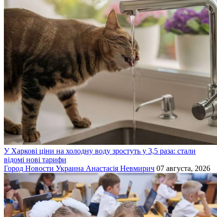
У Харкові ціни на холодну воду зростуть у 3,5 раза: стали
відомі нові тарифи
Город
Новости
Украина
Анастасія Невмирич
07 августа, 2026