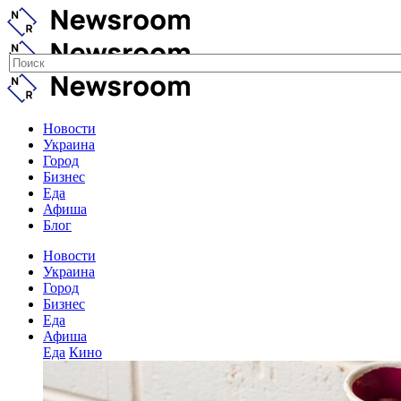
Новости
Украина
Город
Бизнес
Еда
Афиша
Блог
Новости
Украина
Город
Бизнес
Еда
Афиша
Еда
Кино