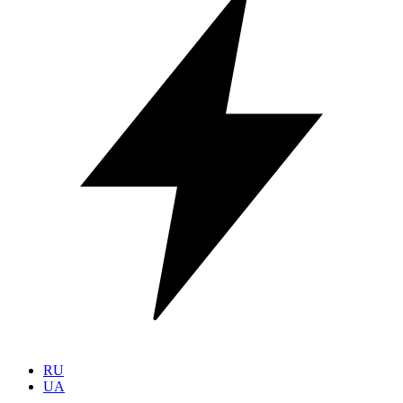
RU
UA