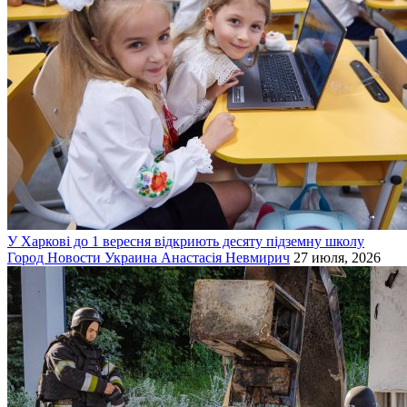
У Харкові до 1 вересня відкриють десяту підземну школу
Город
Новости
Украина
Анастасія Невмирич
27 июля, 2026