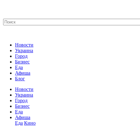
Новости
Украина
Город
Бизнес
Еда
Афиша
Блог
Новости
Украина
Город
Бизнес
Еда
Афиша
Еда
Кино