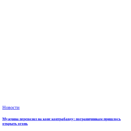
Новости
Мужчина перевозил на коне контрабанду: пограничникам пришлось
открыть огонь