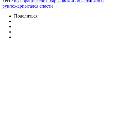
Теги:
возгорание
гсчс в харьковской области
ожоги
рук
пожар
пытался спасти
Поделиться: