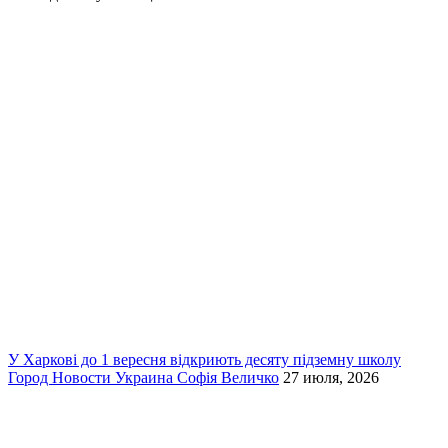
У Харкові до 1 вересня відкриють десяту підземну школу
Город
Новости
Украина
Софія Величко
27 июля, 2026