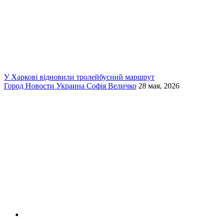
У Харкові відновили тролейбусний маршрут
Город
Новости
Украина
Софія Величко
28 мая, 2026