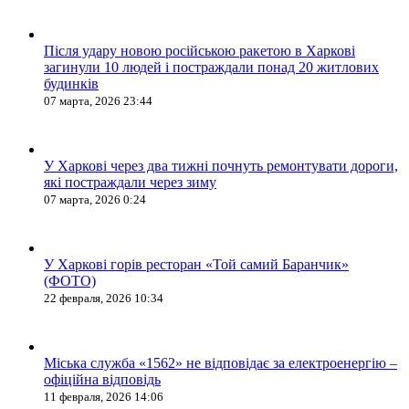
Після удару новою російською ракетою в Харкові
загинули 10 людей і постраждали понад 20 житлових
будинків
07 марта, 2026 23:44
У Харкові через два тижні почнуть ремонтувати дороги,
які постраждали через зиму
07 марта, 2026 0:24
У Харкові горів ресторан «Той самий Баранчик»
(ФОТО)
22 февраля, 2026 10:34
Міська служба «1562» не відповідає за електроенергію –
офіційна відповідь
11 февраля, 2026 14:06