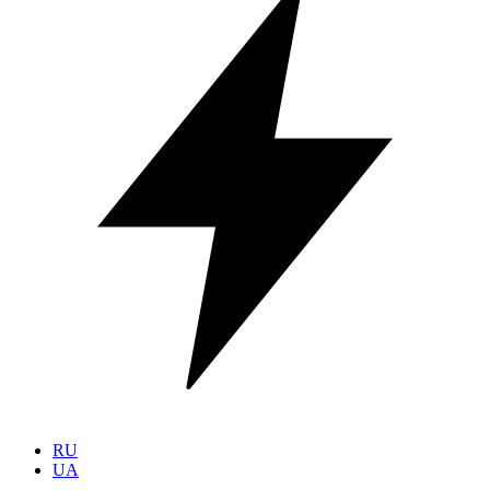
RU
UA