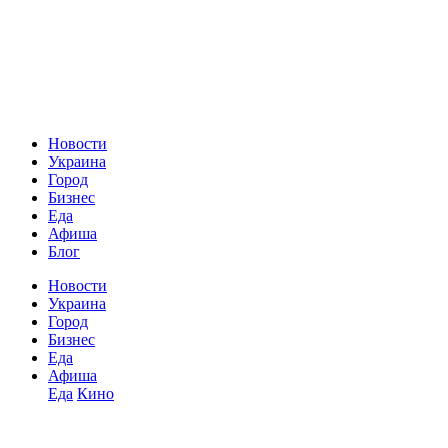
Новости
Украина
Город
Бизнес
Еда
Афиша
Блог
Новости
Украина
Город
Бизнес
Еда
Афиша
Еда
Кино