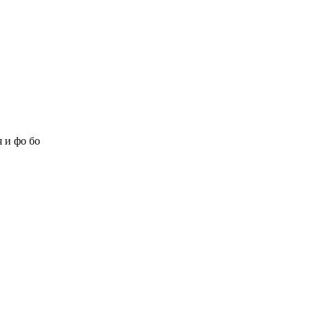
 и фо бо